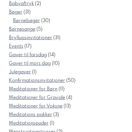
vare
2
Babyaftryk
2
varer
31
Bøger
31
varer
30
Børnebøger
30
varer
5
Børnesange
5
varer
31
Bryllupsinvitationer
31
varer
17
Events
17
varer
14
Gaver til farsdag
14
varer
10
Gaver til mors dag
10
varer
1
Julegaver
1
vare
50
Konfirmationsinvitationer
50
varer
11
Meditationer for Børn
11
varer
4
Meditationer for Gravide
4
varer
13
Meditationer for Voksne
13
varer
3
Meditations pakker
3
varer
1
Meditationspuder
1
vare
2