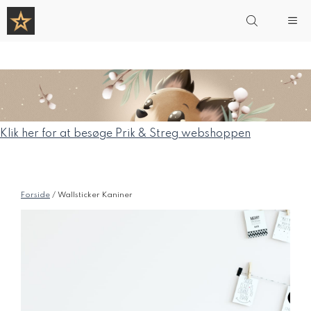
Hop
Me
til
indhold
Klik her for at besøge Prik & Streg webshoppen
Forside
/ Wallsticker Kaniner