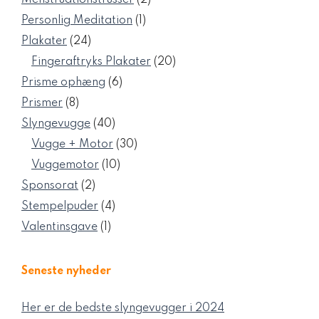
Menstruationstrusser
2
varer
1
Personlig Meditation
1
vare
24
Plakater
24
varer
20
Fingeraftryks Plakater
20
varer
6
Prisme ophæng
6
varer
8
Prismer
8
varer
40
Slyngevugge
40
varer
30
Vugge + Motor
30
varer
10
Vuggemotor
10
varer
2
Sponsorat
2
varer
4
Stempelpuder
4
varer
1
Valentinsgave
1
vare
Seneste nyheder
Her er de bedste slyngevugger i 2024