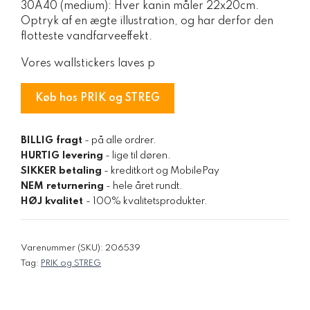
30Ã40 (medium): Hver kanin måler 22x20cm.
Optryk af en ægte illustration, og har derfor den
flotteste vandfarveeffekt.
Vores wallstickers laves p
Køb hos PRIK og STREG
BILLIG fragt
- på alle ordrer.
HURTIG levering
- lige til døren.
SIKKER betaling
- kreditkort og MobilePay
NEM returnering
- hele året rundt.
HØJ kvalitet
- 100% kvalitetsprodukter.
Varenummer (SKU):
206539
Tag:
PRIK og STREG