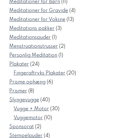
11
Meditationer for Børn
11
varer
4
Meditationer for Gravide
4
varer
13
Meditationer for Voksne
13
varer
3
Meditations pakker
3
varer
1
Meditationspuder
1
vare
2
Menstruationstrusser
2
varer
1
Personlig Meditation
1
vare
24
Plakater
24
varer
20
Fingeraftryks Plakater
20
varer
6
Prisme ophæng
6
varer
8
Prismer
8
varer
40
Slyngevugge
40
varer
30
Vugge + Motor
30
varer
10
Vuggemotor
10
varer
2
Sponsorat
2
varer
4
Stempelpuder
4