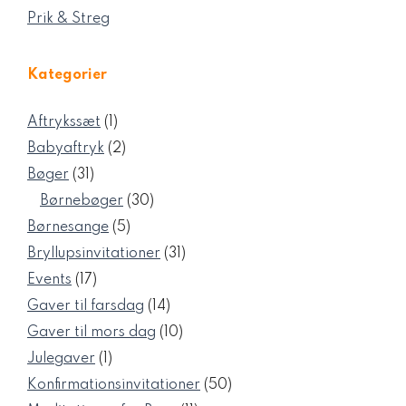
Prik & Streg
Kategorier
1
Aftrykssæt
1
vare
2
Babyaftryk
2
varer
31
Bøger
31
varer
30
Børnebøger
30
varer
5
Børnesange
5
varer
31
Bryllupsinvitationer
31
varer
17
Events
17
varer
14
Gaver til farsdag
14
varer
10
Gaver til mors dag
10
varer
1
Julegaver
1
vare
50
Konfirmationsinvitationer
50
varer