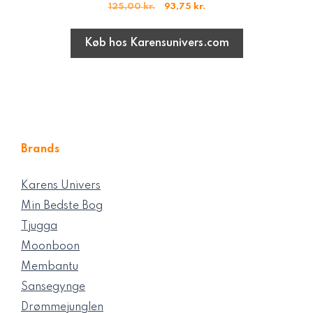
Den
Den
125,00
kr.
93,75
kr.
oprindelige
aktuelle
pris
pris
Køb hos Karensunivers.com
var:
er:
125,00 kr..
93,75 kr..
Brands
Karens Univers
Min Bedste Bog
Tjugga
Moonboon
Membantu
Sansegynge
Drømmejunglen