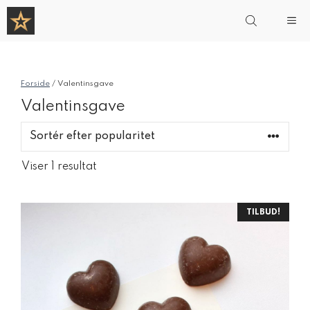
Hop
Me
til
indhold
Forside
/ Valentinsgave
Valentinsgave
Viser 1 resultat
TILBUD!