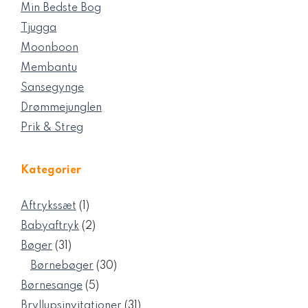
Min Bedste Bog
Tjugga
Moonboon
Membantu
Sansegynge
Drømmejunglen
Prik & Streg
Kategorier
1
Aftrykssæt
1
vare
2
Babyaftryk
2
varer
31
Bøger
31
varer
30
Børnebøger
30
varer
5
Børnesange
5
varer
31
Bryllupsinvitationer
31