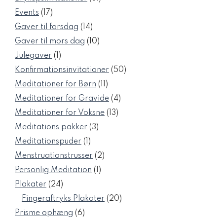
varer
17
Events
17
varer
14
Gaver til farsdag
14
varer
10
Gaver til mors dag
10
varer
1
Julegaver
1
vare
50
Konfirmationsinvitationer
50
varer
11
Meditationer for Børn
11
varer
4
Meditationer for Gravide
4
varer
13
Meditationer for Voksne
13
varer
3
Meditations pakker
3
varer
1
Meditationspuder
1
vare
2
Menstruationstrusser
2
varer
1
Personlig Meditation
1
vare
24
Plakater
24
varer
20
Fingeraftryks Plakater
20
varer
6
Prisme ophæng
6