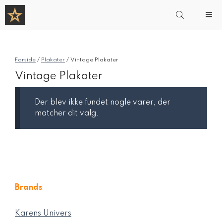
Hop
Me
til
indhold
Forside
/
Plakater
/ Vintage Plakater
Vintage Plakater
Der blev ikke fundet nogle varer, der
matcher dit valg.
Brands
Karens Univers