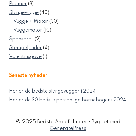
varer
8
Prismer
8
varer
40
Slyngevugge
40
varer
30
Vugge + Motor
30
varer
10
Vuggemotor
10
varer
2
Sponsorat
2
varer
4
Stempelpuder
4
varer
1
Valentinsgave
1
vare
Seneste nyheder
Her er de bedste slyngevugger i 2024
Her er de 30 bedste personlige børnebøger i 2024
© 2025 Bedste Anbefalinger
• Bygget med
GeneratePress