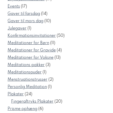
varer
17
Events
17
varer
14
Gaver til farsdag
14
varer
10
Gaver til mors dag
10
varer
1
Julegaver
1
vare
50
Konfirmationsinvitationer
50
varer
11
Meditationer for Børn
11
varer
4
Meditationer for Gravide
4
varer
13
Meditationer for Voksne
13
varer
3
Meditations pakker
3
varer
1
Meditationspuder
1
vare
2
Menstruationstrusser
2
varer
1
Personlig Meditation
1
vare
24
Plakater
24
varer
20
Fingeraftryks Plakater
20
varer
6
Prisme ophæng
6