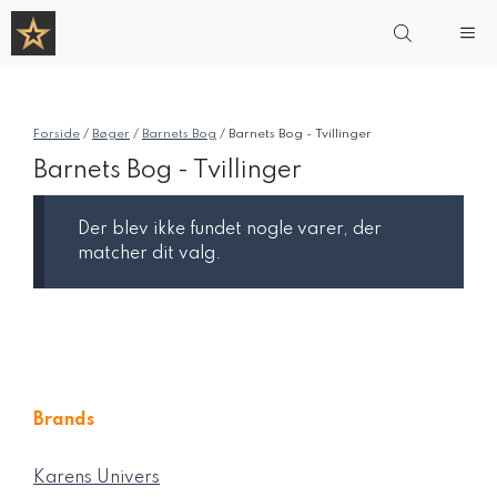
Hop
Me
til
indhold
Forside
/
Bøger
/
Barnets Bog
/ Barnets Bog - Tvillinger
Barnets Bog - Tvillinger
Der blev ikke fundet nogle varer, der
matcher dit valg.
Brands
Karens Univers