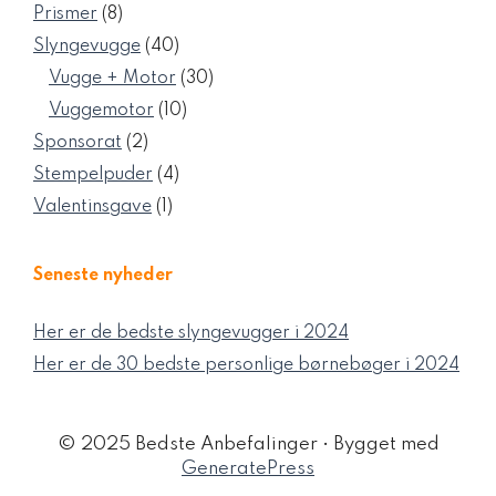
varer
8
Prismer
8
varer
40
Slyngevugge
40
varer
30
Vugge + Motor
30
varer
10
Vuggemotor
10
varer
2
Sponsorat
2
varer
4
Stempelpuder
4
varer
1
Valentinsgave
1
vare
Seneste nyheder
Her er de bedste slyngevugger i 2024
Her er de 30 bedste personlige børnebøger i 2024
© 2025 Bedste Anbefalinger
• Bygget med
GeneratePress