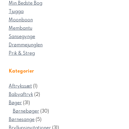
Min Bedste Bog
Tjugga
Moonboon
Membantu
Sansegynge
Drømmejunglen
Prik & Streg
Kategorier
1
Aftrykssæt
1
vare
2
Babyaftryk
2
varer
31
Bøger
31
varer
30
Børnebøger
30
varer
5
Børnesange
5
varer
31
Bryllupsinvitationer
31