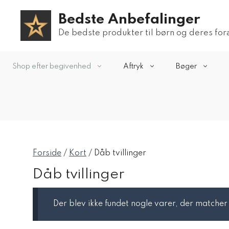
Hop
Bedste Anbefalinger
til
indhold
De bedste produkter til børn og deres fo
Shop efter begivenhed
Aftryk
Bøger
Forside
/
Kort
/ Dåb tvillinger
Dåb tvillinger
Der blev ikke fundet nogle varer, der matcher 