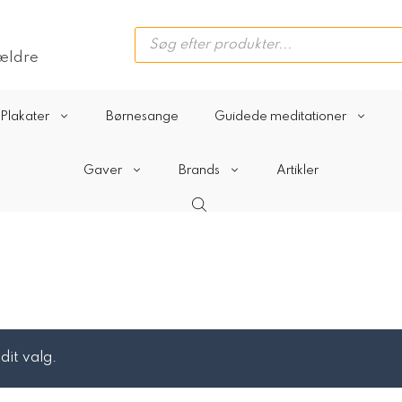
Products
search
rældre
Plakater
Børnesange
Guidede meditationer
Gaver
Brands
Artikler
dit valg.