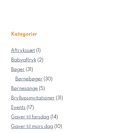
Kategorier
1
Aftrykssæt
1
vare
2
Babyaftryk
2
varer
31
Bøger
31
varer
30
Børnebøger
30
varer
5
Børnesange
5
varer
31
Bryllupsinvitationer
31
varer
17
Events
17
varer
14
Gaver til farsdag
14
varer
10
Gaver til mors dag
10