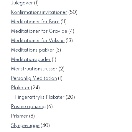
varer
1
Julegaver
1
vare
50
Konfirmationsinvitationer
50
varer
11
Meditationer for Børn
11
varer
4
Meditationer for Gravide
4
varer
13
Meditationer for Voksne
13
varer
3
Meditations pakker
3
varer
1
Meditationspuder
1
vare
2
Menstruationstrusser
2
varer
1
Personlig Meditation
1
vare
24
Plakater
24
varer
20
Fingeraftryks Plakater
20
varer
6
Prisme ophæng
6
varer
8
Prismer
8
varer
40
Slyngevugge
40