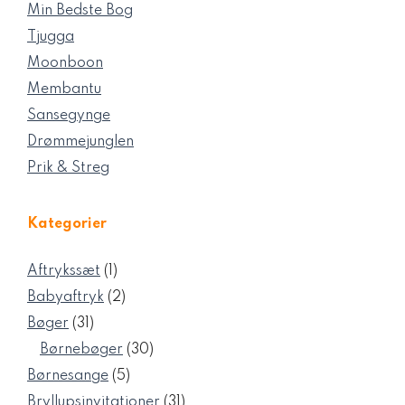
Min Bedste Bog
Tjugga
Moonboon
Membantu
Sansegynge
Drømmejunglen
Prik & Streg
Kategorier
1
Aftrykssæt
1
vare
2
Babyaftryk
2
varer
31
Bøger
31
varer
30
Børnebøger
30
varer
5
Børnesange
5
varer
31
Bryllupsinvitationer
31