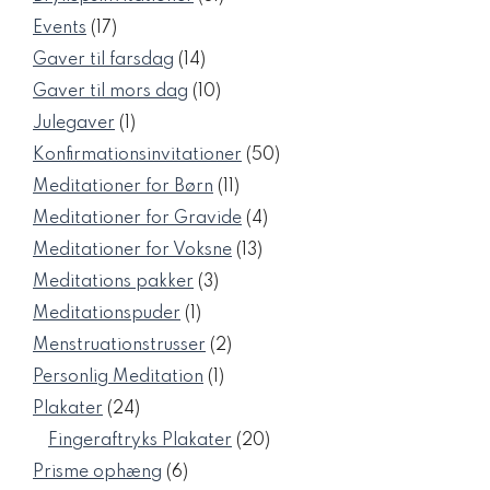
varer
17
Events
17
varer
14
Gaver til farsdag
14
varer
10
Gaver til mors dag
10
varer
1
Julegaver
1
vare
50
Konfirmationsinvitationer
50
varer
11
Meditationer for Børn
11
varer
4
Meditationer for Gravide
4
varer
13
Meditationer for Voksne
13
varer
3
Meditations pakker
3
varer
1
Meditationspuder
1
vare
2
Menstruationstrusser
2
varer
1
Personlig Meditation
1
vare
24
Plakater
24
varer
20
Fingeraftryks Plakater
20
varer
6
Prisme ophæng
6