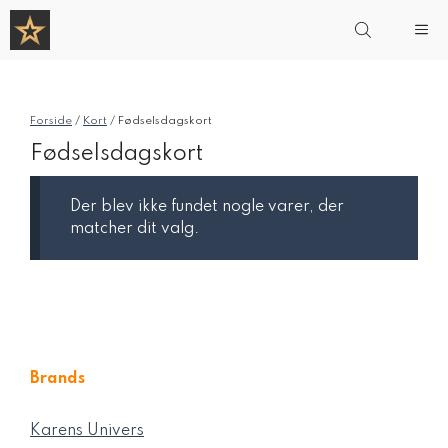
Hop
Me
til
indhold
Forside
/
Kort
/ Fødselsdagskort
Fødselsdagskort
Der blev ikke fundet nogle varer, der
matcher dit valg.
Brands
Karens Univers