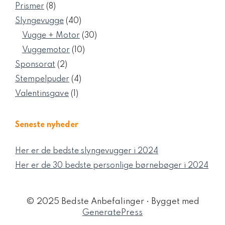
varer
8
Prismer
8
varer
40
Slyngevugge
40
varer
30
Vugge + Motor
30
varer
10
Vuggemotor
10
varer
2
Sponsorat
2
varer
4
Stempelpuder
4
varer
1
Valentinsgave
1
vare
Seneste nyheder
Her er de bedste slyngevugger i 2024
Her er de 30 bedste personlige børnebøger i 2024
© 2025 Bedste Anbefalinger
• Bygget med
GeneratePress