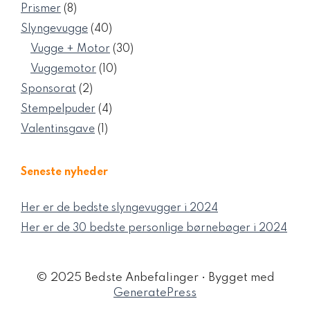
varer
8
Prismer
8
varer
40
Slyngevugge
40
varer
30
Vugge + Motor
30
varer
10
Vuggemotor
10
varer
2
Sponsorat
2
varer
4
Stempelpuder
4
varer
1
Valentinsgave
1
vare
Seneste nyheder
Her er de bedste slyngevugger i 2024
Her er de 30 bedste personlige børnebøger i 2024
© 2025 Bedste Anbefalinger
• Bygget med
GeneratePress