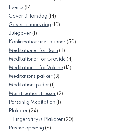
varer
17
Events
17
varer
14
Gaver til farsdag
14
varer
10
Gaver til mors dag
10
varer
1
Julegaver
1
vare
50
Konfirmationsinvitationer
50
varer
11
Meditationer for Børn
11
varer
4
Meditationer for Gravide
4
varer
13
Meditationer for Voksne
13
varer
3
Meditations pakker
3
varer
1
Meditationspuder
1
vare
2
Menstruationstrusser
2
varer
1
Personlig Meditation
1
vare
24
Plakater
24
varer
20
Fingeraftryks Plakater
20
varer
6
Prisme ophæng
6