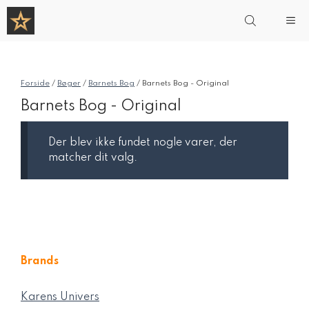
Hop
Me
til
indhold
Forside
/
Bøger
/
Barnets Bog
/ Barnets Bog - Original
Barnets Bog - Original
Der blev ikke fundet nogle varer, der
matcher dit valg.
Brands
Karens Univers