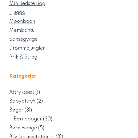
Min Bedste Bog
Tjugga
Moonboon
Membantu
Sansegynge
Drømmejunglen
Prik & Streg
Kategorier
1
Aftrykssæt
1
vare
2
Babyaftryk
2
varer
31
Bøger
31
varer
30
Børnebøger
30
varer
5
Børnesange
5
varer
31
Bryllupsinvitationer
31