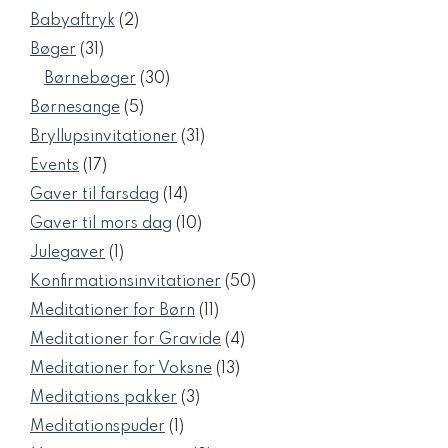
vare
2
Babyaftryk
2
varer
31
Bøger
31
varer
30
Børnebøger
30
varer
5
Børnesange
5
varer
31
Bryllupsinvitationer
31
varer
17
Events
17
varer
14
Gaver til farsdag
14
varer
10
Gaver til mors dag
10
varer
1
Julegaver
1
vare
50
Konfirmationsinvitationer
50
varer
11
Meditationer for Børn
11
varer
4
Meditationer for Gravide
4
varer
13
Meditationer for Voksne
13
varer
3
Meditations pakker
3
varer
1
Meditationspuder
1