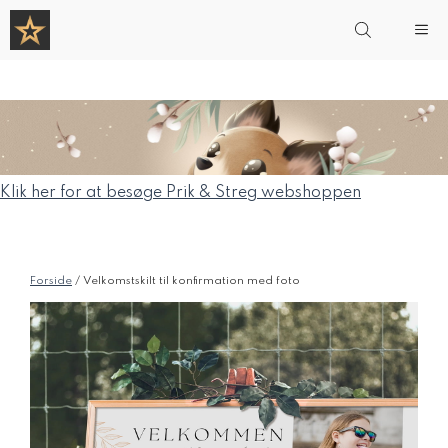
Hop
Me
til
indhold
Klik her for at besøge Prik & Streg webshoppen
Forside
/ Velkomstskilt til konfirmation med foto