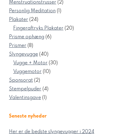
vare
2
Menstruationstrusser
2
varer
1
Personlig Meditation
1
vare
24
Plakater
24
varer
20
Fingeraftryks Plakater
20
varer
6
Prisme ophæng
6
varer
8
Prismer
8
varer
40
Slyngevugge
40
varer
30
Vugge + Motor
30
varer
10
Vuggemotor
10
varer
2
Sponsorat
2
varer
4
Stempelpuder
4
varer
1
Valentinsgave
1
vare
Seneste nyheder
Her er de bedste slyngevugger i 2024