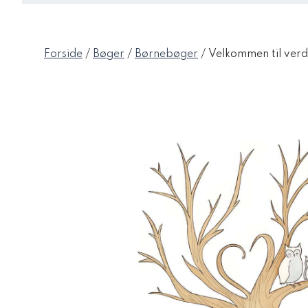
Forside
/
Bøger
/
Børnebøger
/ Velkommen til ver