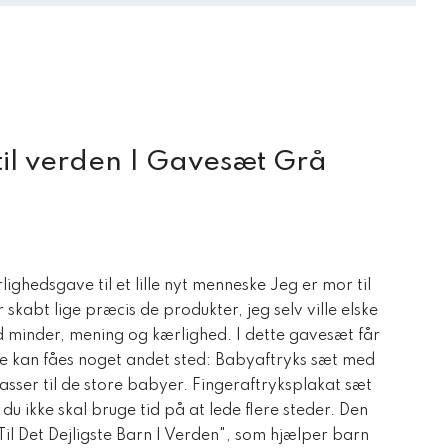
il verden | Gavesæt Grå
Den
ktuelle
ighedsgave til et lille nyt menneske Jeg er mor til
ris
skabt lige præcis de produkter, jeg selv ville elske
r:
d minder, mening og kærlighed. I dette gavesæt får
95,00 kr..
kke kan fåes noget andet sted: Babyaftryks sæt med
sser til de store babyer. Fingeraftryksplakat sæt
 du ikke skal bruge tid på at lede flere steder. Den
il Det Dejligste Barn I Verden", som hjælper barn