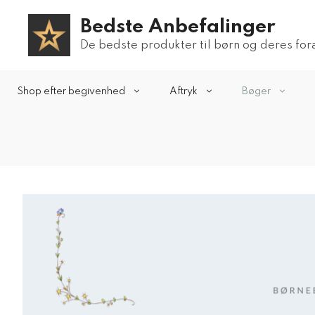
Hop
Bedste Anbefalinger
til
indhold
De bedste produkter til børn og deres fo
Shop efter begivenhed
Aftryk
Bøger