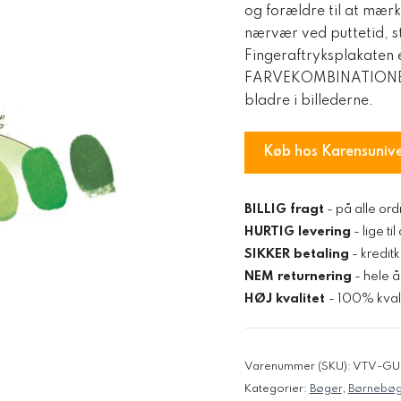
og forældre til at mær
nærvær ved puttetid, s
Fingeraftryksplakaten
FARVEKOMBINATIONER →
bladre i billederne.
Køb hos Karensuniv
BILLIG fragt
- på alle ord
HURTIG levering
- lige ti
SIKKER betaling
- kredit
NEM returnering
- hele å
HØJ kvalitet
- 100% kvali
Varenummer (SKU):
VTV-GU
Kategorier:
Bøger
,
Børnebøg