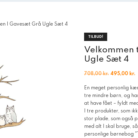
den | Gavesæt Grå Ugle Sæt 4
TILBUD!
Velkommen t
Ugle Sæt 4
Den
708,00
kr.
495,00
kr.
oprindelige
a
En meget personlig kærl
pris
p
tre mindre børn, og har 
var:
e
at have fået – fyldt me
708,00 kr..
4
I tre produkter, som i
stor plade, som også pa
med alt I skal bruge, så
personlige børnebog "T