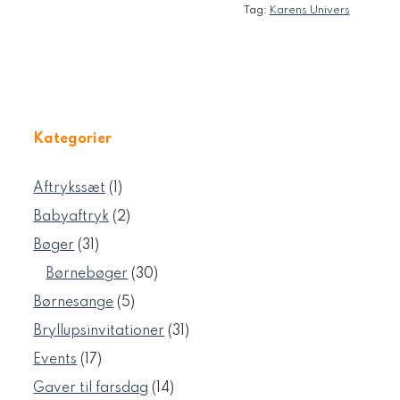
Tag:
Karens Univers
Kategorier
1
Aftrykssæt
1
vare
2
Babyaftryk
2
varer
31
Bøger
31
varer
30
Børnebøger
30
varer
5
Børnesange
5
varer
31
Bryllupsinvitationer
31
varer
17
Events
17
varer
14
Gaver til farsdag
14