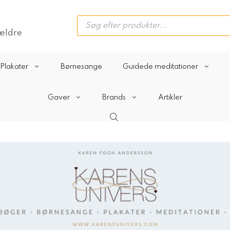
Products
search
rældre
Plakater
Børnesange
Guidede meditationer
Gaver
Brands
Artikler