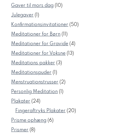
varer
10
Gaver til mors dag
10
varer
1
Julegaver
1
vare
50
Konfirmationsinvitationer
50
varer
11
Meditationer for Børn
11
varer
4
Meditationer for Gravide
4
varer
13
Meditationer for Voksne
13
varer
3
Meditations pakker
3
varer
1
Meditationspuder
1
vare
2
Menstruationstrusser
2
varer
1
Personlig Meditation
1
vare
24
Plakater
24
varer
20
Fingeraftryks Plakater
20
varer
6
Prisme ophæng
6
varer
8
Prismer
8