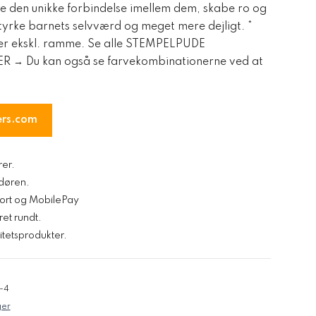
ke den unikke forbindelse imellem dem, skabe ro og
tyrke barnets selvværd og meget mere dejligt. *
 er ekskl. ramme. Se alle STEMPELPUDE
 Du kan også se farvekombinationerne ved at
ers.com
rer.
l døren.
kort og MobilePay
ret rundt.
tetsprodukter.
-4
er