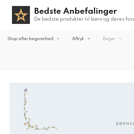
Hop
Bedste Anbefalinger
til
indhold
De bedste produkter til børn og deres fo
Shop efter begivenhed
Aftryk
Bøger