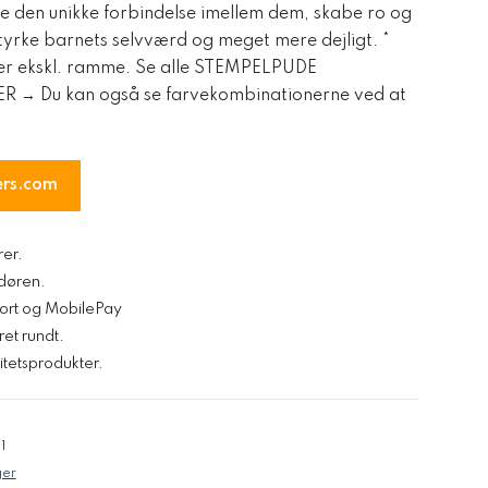
ke den unikke forbindelse imellem dem, skabe ro og
tyrke barnets selvværd og meget mere dejligt. *
 er ekskl. ramme. Se alle STEMPELPUDE
 Du kan også se farvekombinationerne ved at
ers.com
rer.
l døren.
kort og MobilePay
ret rundt.
tetsprodukter.
1
er