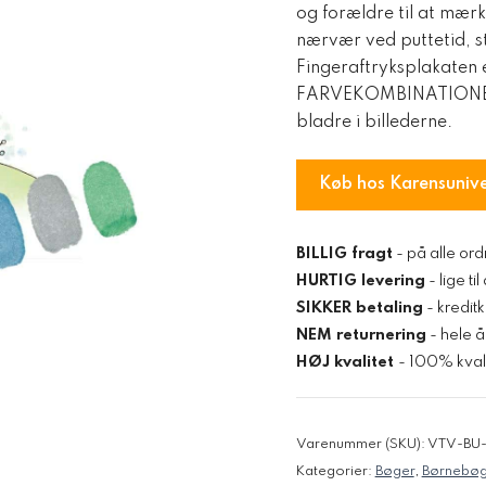
og forældre til at mær
nærvær ved puttetid, s
Fingeraftryksplakaten
FARVEKOMBINATIONER →
bladre i billederne.
Køb hos Karensuniv
BILLIG fragt
- på alle ord
HURTIG levering
- lige ti
SIKKER betaling
- kredit
NEM returnering
- hele å
HØJ kvalitet
- 100% kvali
Varenummer (SKU):
VTV-BU-
Kategorier:
Bøger
,
Børnebøg