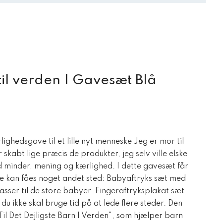
l verden | Gavesæt Blå
Den
ktuelle
ighedsgave til et lille nyt menneske Jeg er mor til
ris
skabt lige præcis de produkter, jeg selv ville elske
r:
d minder, mening og kærlighed. I dette gavesæt får
95,00 kr..
kke kan fåes noget andet sted: Babyaftryks sæt med
sser til de store babyer. Fingeraftryksplakat sæt
 du ikke skal bruge tid på at lede flere steder. Den
il Det Dejligste Barn I Verden", som hjælper barn