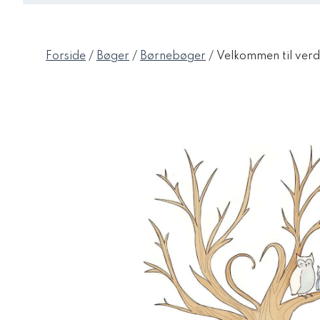
Forside
/
Bøger
/
Børnebøger
/ Velkommen til verd