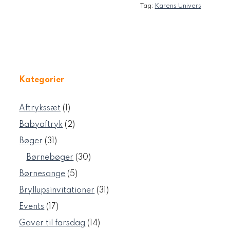
Tag:
Karens Univers
Kategorier
1
Aftrykssæt
1
vare
2
Babyaftryk
2
varer
31
Bøger
31
varer
30
Børnebøger
30
varer
5
Børnesange
5
varer
31
Bryllupsinvitationer
31
varer
17
Events
17
varer
14
Gaver til farsdag
14