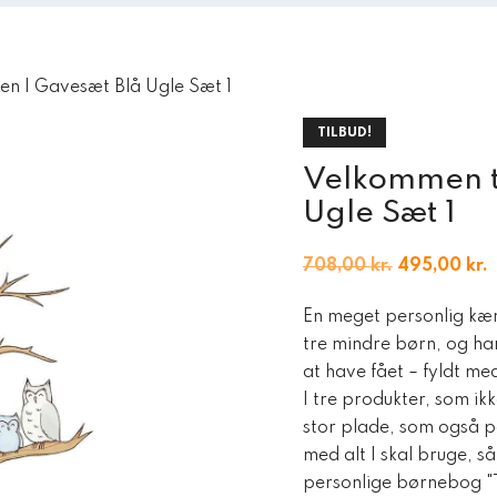
en | Gavesæt Blå Ugle Sæt 1
TILBUD!
Velkommen ti
Ugle Sæt 1
Den
708,00
kr.
495,00
kr.
oprindelige
a
En meget personlig kærl
pris
p
tre mindre børn, og har 
var:
e
at have fået – fyldt me
708,00 kr..
4
I tre produkter, som i
stor plade, som også pa
med alt I skal bruge, så
personlige børnebog "T