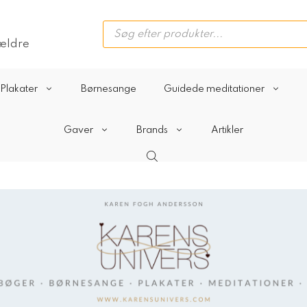
Products
search
rældre
Plakater
Børnesange
Guidede meditationer
Gaver
Brands
Artikler