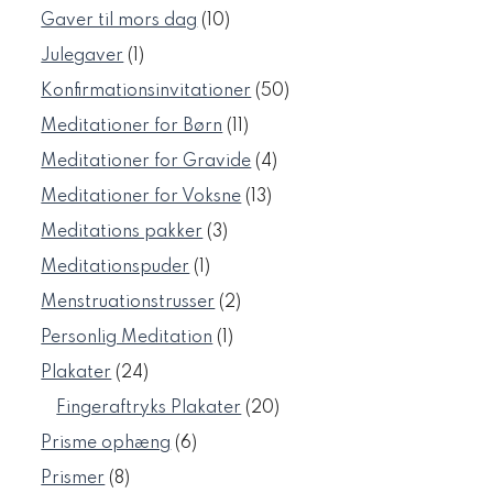
varer
10
Gaver til mors dag
10
varer
1
Julegaver
1
vare
50
Konfirmationsinvitationer
50
varer
11
Meditationer for Børn
11
varer
4
Meditationer for Gravide
4
varer
13
Meditationer for Voksne
13
varer
3
Meditations pakker
3
varer
1
Meditationspuder
1
vare
2
Menstruationstrusser
2
varer
1
Personlig Meditation
1
vare
24
Plakater
24
varer
20
Fingeraftryks Plakater
20
varer
6
Prisme ophæng
6
varer
8
Prismer
8