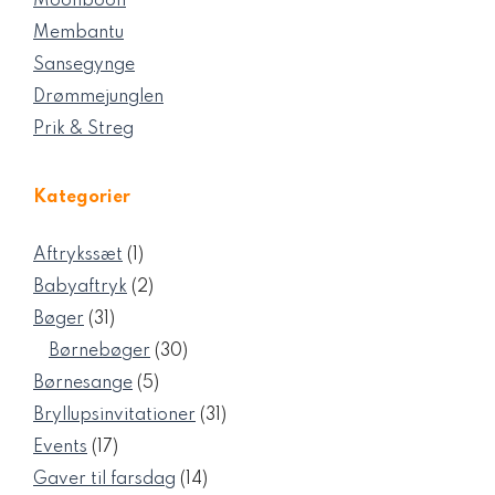
Moonboon
Membantu
Sansegynge
Drømmejunglen
Prik & Streg
Kategorier
1
Aftrykssæt
1
vare
2
Babyaftryk
2
varer
31
Bøger
31
varer
30
Børnebøger
30
varer
5
Børnesange
5
varer
31
Bryllupsinvitationer
31
varer
17
Events
17
varer
14
Gaver til farsdag
14