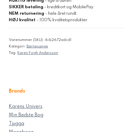
HURTIG levering
- lige til døren.
SIKKER betaling
- kreditkort og MobilePay
NEM returnering
- hele året rundt.
HØJ kvalitet
- 100% kvalitetsprodukter.
Varenummer (SKU):
4cb2672adcd1
Kategori:
Børnesange
Tag:
Karen Fogh Andersson
Brands
Karens Univers
Min Bedste Bog
Tjugga