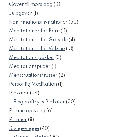
varer
10
Gaver til mors dag
10
varer
1
Julegaver
1
vare
50
Konfirmationsinvitationer
50
varer
11
Meditationer for Børn
11
varer
4
Meditationer for Gravide
4
varer
13
Meditationer for Voksne
13
varer
3
Meditations pakker
3
varer
1
Meditationspuder
1
vare
2
Menstruationstrusser
2
varer
1
Personlig Meditation
1
vare
24
Plakater
24
varer
20
Fingeraftryks Plakater
20
varer
6
Prisme ophæng
6
varer
8
Prismer
8
varer
40
Slyngevugge
40
varer