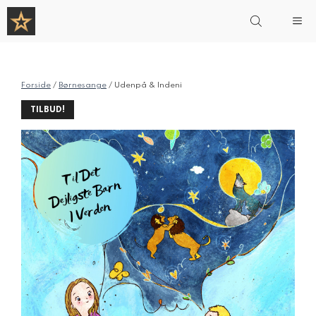
Hop
Me
til
indhold
Forside
/
Børnesange
/ Udenpå & Indeni
TILBUD!