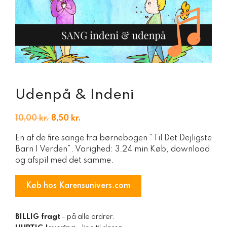
Udenpå & Indeni
Den
Den
10,00
kr.
8,50
kr.
oprindelige
aktuelle
En af de fire sange fra børnebogen “Til Det Dejligste
pris
pris
Barn I Verden”. Varighed: 3.24 min Køb, download
var:
er:
og afspil med det samme.
10,00 kr..
8,50 kr..
Køb hos Karensunivers.com
BILLIG fragt
- på alle ordrer.