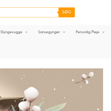
SØG
Slyngevugge
Sansegynger
Personlig Pleje