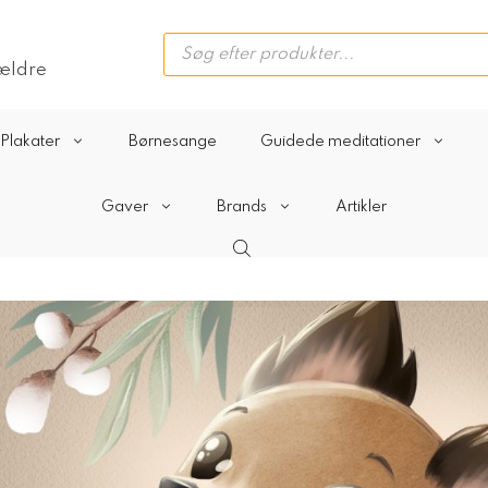
Products
search
rældre
Plakater
Børnesange
Guidede meditationer
Gaver
Brands
Artikler