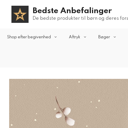
Hop
Bedste Anbefalinger
til
indhold
De bedste produkter til børn og deres fo
Shop efter begivenhed
Aftryk
Bøger