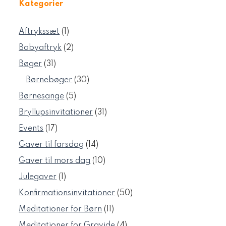
Kategorier
1
Aftrykssæt
1
vare
2
Babyaftryk
2
varer
31
Bøger
31
varer
30
Børnebøger
30
varer
5
Børnesange
5
varer
31
Bryllupsinvitationer
31
varer
17
Events
17
varer
14
Gaver til farsdag
14
varer
10
Gaver til mors dag
10
varer
1
Julegaver
1
vare
50
Konfirmationsinvitationer
50
varer
11
Meditationer for Børn
11
varer
4
Meditationer for Gravide
4