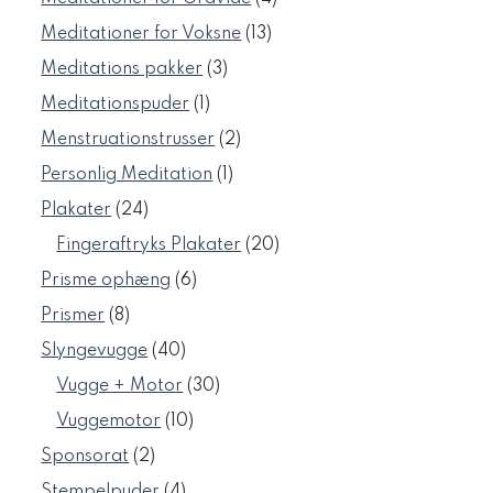
varer
13
Meditationer for Voksne
13
varer
3
Meditations pakker
3
varer
1
Meditationspuder
1
vare
2
Menstruationstrusser
2
varer
1
Personlig Meditation
1
vare
24
Plakater
24
varer
20
Fingeraftryks Plakater
20
varer
6
Prisme ophæng
6
varer
8
Prismer
8
varer
40
Slyngevugge
40
varer
30
Vugge + Motor
30
varer
10
Vuggemotor
10
varer
2
Sponsorat
2
varer
4
Stempelpuder
4