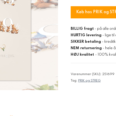
Køb hos PRIK og ST
BILLIG fragt
- på alle ord
HURTIG levering
- lige ti
SIKKER betaling
- kredit
NEM returnering
- hele å
HØJ kvalitet
- 100% kvali
Varenummer (SKU):
251699
Tag:
PRIK og STREG