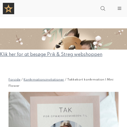
Hop
Me
til
indhold
Klik her for at besøge Prik & Streg webshoppen
Forside
/
Konfirmationsinvitationer
/ Takkekort konfirmation | Mini
Flower