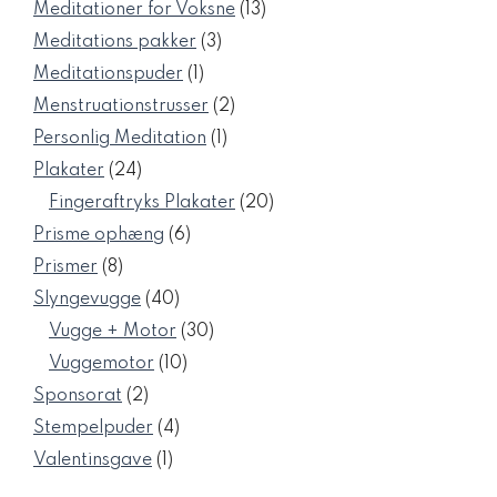
varer
13
Meditationer for Voksne
13
varer
3
Meditations pakker
3
varer
1
Meditationspuder
1
vare
2
Menstruationstrusser
2
varer
1
Personlig Meditation
1
vare
24
Plakater
24
varer
20
Fingeraftryks Plakater
20
varer
6
Prisme ophæng
6
varer
8
Prismer
8
varer
40
Slyngevugge
40
varer
30
Vugge + Motor
30
varer
10
Vuggemotor
10
varer
2
Sponsorat
2
varer
4
Stempelpuder
4
varer
1
Valentinsgave
1
vare