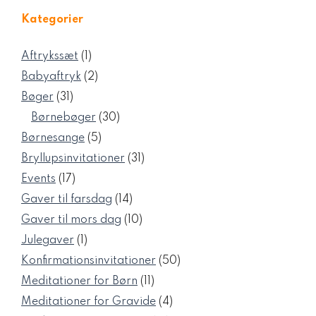
Kategorier
1
Aftrykssæt
1
vare
2
Babyaftryk
2
varer
31
Bøger
31
varer
30
Børnebøger
30
varer
5
Børnesange
5
varer
31
Bryllupsinvitationer
31
varer
17
Events
17
varer
14
Gaver til farsdag
14
varer
10
Gaver til mors dag
10
varer
1
Julegaver
1
vare
50
Konfirmationsinvitationer
50
varer
11
Meditationer for Børn
11
varer
4
Meditationer for Gravide
4