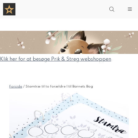
Hop
Me
til
indhold
Klik her for at besøge Prik & Streg webshoppen
Forside
/ Stamtræ til to forældre | til Barnets Bog