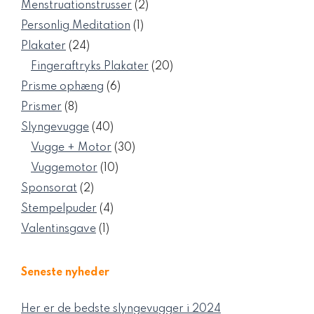
vare
2
Menstruationstrusser
2
varer
1
Personlig Meditation
1
vare
24
Plakater
24
varer
20
Fingeraftryks Plakater
20
varer
6
Prisme ophæng
6
varer
8
Prismer
8
varer
40
Slyngevugge
40
varer
30
Vugge + Motor
30
varer
10
Vuggemotor
10
varer
2
Sponsorat
2
varer
4
Stempelpuder
4
varer
1
Valentinsgave
1
vare
Seneste nyheder
Her er de bedste slyngevugger i 2024