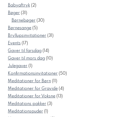
vare
2
Babyaftryk
2
varer
31
Bøger
31
varer
30
Børnebøger
30
varer
5
Børnesange
5
varer
31
Bryllupsinvitationer
31
varer
17
Events
17
varer
14
Gaver til farsdag
14
varer
10
Gaver til mors dag
10
varer
1
Julegaver
1
vare
50
Konfirmationsinvitationer
50
varer
11
Meditationer for Børn
11
varer
4
Meditationer for Gravide
4
varer
13
Meditationer for Voksne
13
varer
3
Meditations pakker
3
varer
1
Meditationspuder
1