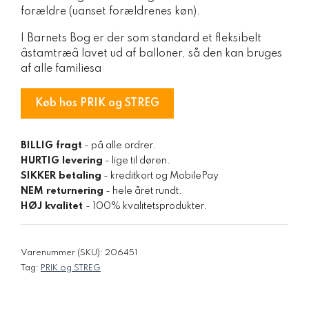
forældre (uanset forældrenes køn).
I Barnets Bog er der som standard et fleksibelt
âstamtræâ lavet ud af balloner, så den kan bruges
af alle familiesa
Køb hos PRIK og STREG
BILLIG fragt
- på alle ordrer.
HURTIG levering
- lige til døren.
SIKKER betaling
- kreditkort og MobilePay
NEM returnering
- hele året rundt.
HØJ kvalitet
- 100% kvalitetsprodukter.
Varenummer (SKU):
206451
Tag:
PRIK og STREG