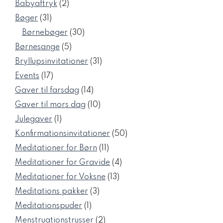
vare
2
Babyaftryk
2
varer
31
Bøger
31
varer
30
Børnebøger
30
varer
5
Børnesange
5
varer
31
Bryllupsinvitationer
31
varer
17
Events
17
varer
14
Gaver til farsdag
14
varer
10
Gaver til mors dag
10
varer
1
Julegaver
1
vare
50
Konfirmationsinvitationer
50
varer
11
Meditationer for Børn
11
varer
4
Meditationer for Gravide
4
varer
13
Meditationer for Voksne
13
varer
3
Meditations pakker
3
varer
1
Meditationspuder
1
vare
2
Menstruationstrusser
2