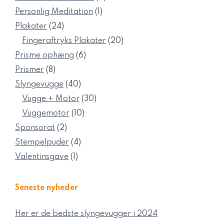
varer
1
Personlig Meditation
1
vare
24
Plakater
24
varer
20
Fingeraftryks Plakater
20
varer
6
Prisme ophæng
6
varer
8
Prismer
8
varer
40
Slyngevugge
40
varer
30
Vugge + Motor
30
varer
10
Vuggemotor
10
varer
2
Sponsorat
2
varer
4
Stempelpuder
4
varer
1
Valentinsgave
1
vare
Seneste nyheder
Her er de bedste slyngevugger i 2024