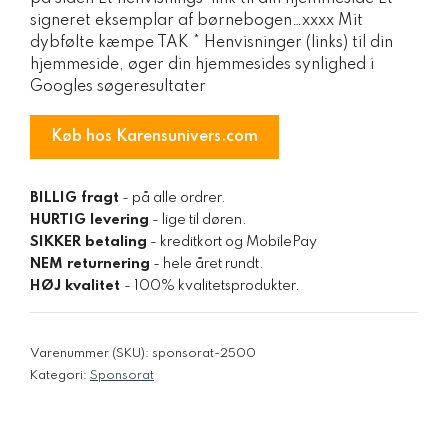
signeret eksemplar af børnebogen…xxxx Mit
dybfølte kæmpe TAK * Henvisninger (links) til din
hjemmeside, øger din hjemmesides synlighed i
Googles søgeresultater
Køb hos Karensunivers.com
BILLIG fragt
- på alle ordrer.
HURTIG levering
- lige til døren.
SIKKER betaling
- kreditkort og MobilePay
NEM returnering
- hele året rundt.
HØJ kvalitet
- 100% kvalitetsprodukter.
Varenummer (SKU):
sponsorat-2500
Kategori:
Sponsorat