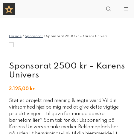
Hop
Me
til
indhold
Forside
/
Sponsorat
/ Sponsorat 2500 kr – Karens Univers
Sponsorat 2500 kr – Karens
Univers
3.125,00
kr.
Støt et projekt med mening & ægte værdiVil din
virksomhed hjælpe mig med at give dette vigtige
projekt vinger – til gavn for mange danske
børnefamilier? Som tak for du: Eksponering på
Karens Univers sociale medier Reklameplads her
på siden Et henvisnings-link til din hjemmeside Et