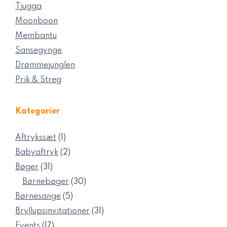
Tjugga
Moonboon
Membantu
Sansegynge
Drømmejunglen
Prik & Streg
Kategorier
1
Aftrykssæt
1
vare
2
Babyaftryk
2
varer
31
Bøger
31
varer
30
Børnebøger
30
varer
5
Børnesange
5
varer
31
Bryllupsinvitationer
31
varer
17
Events
17