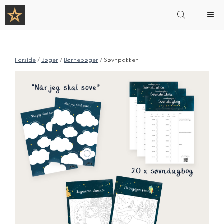
Hop
Me
til
indhold
Forside
/
Bøger
/
Børnebøger
/ Søvnpakken