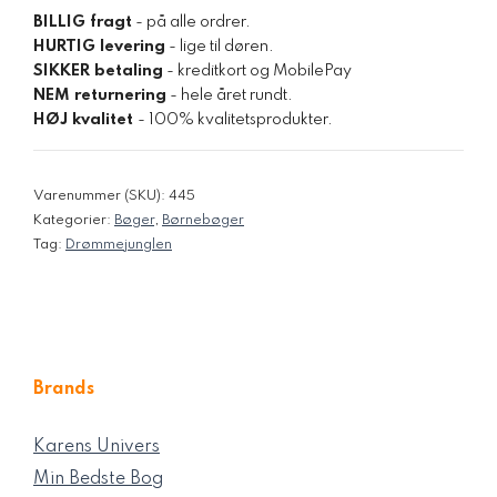
BILLIG fragt
- på alle ordrer.
HURTIG levering
- lige til døren.
SIKKER betaling
- kreditkort og MobilePay
NEM returnering
- hele året rundt.
HØJ kvalitet
- 100% kvalitetsprodukter.
Varenummer (SKU):
445
Kategorier:
Bøger
,
Børnebøger
Tag:
Drømmejunglen
Brands
Karens Univers
Min Bedste Bog