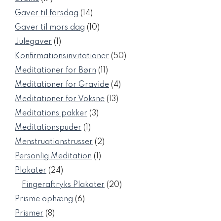
varer
14
Gaver til farsdag
14
varer
10
Gaver til mors dag
10
varer
1
Julegaver
1
vare
50
Konfirmationsinvitationer
50
varer
11
Meditationer for Børn
11
varer
4
Meditationer for Gravide
4
varer
13
Meditationer for Voksne
13
varer
3
Meditations pakker
3
varer
1
Meditationspuder
1
vare
2
Menstruationstrusser
2
varer
1
Personlig Meditation
1
vare
24
Plakater
24
varer
20
Fingeraftryks Plakater
20
varer
6
Prisme ophæng
6
varer
8
Prismer
8