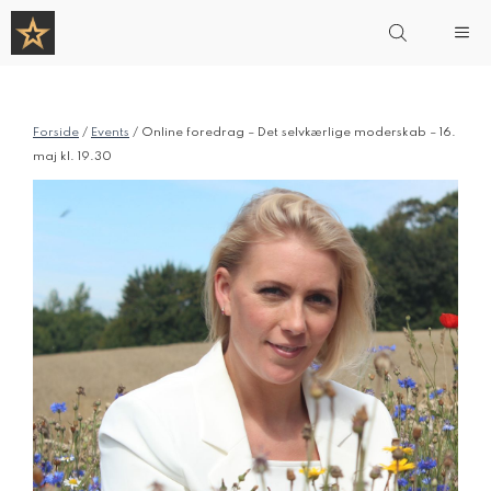
Hop
Me
til
indhold
Forside
/
Events
/ Online foredrag – Det selvkærlige moderskab – 16.
maj kl. 19.30