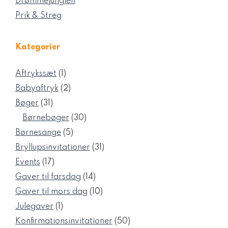
Drømmejunglen
Prik & Streg
Kategorier
1
Aftrykssæt
1
vare
2
Babyaftryk
2
varer
31
Bøger
31
varer
30
Børnebøger
30
varer
5
Børnesange
5
varer
31
Bryllupsinvitationer
31
varer
17
Events
17
varer
14
Gaver til farsdag
14
varer
10
Gaver til mors dag
10
varer
1
Julegaver
1
vare
50
Konfirmationsinvitationer
50