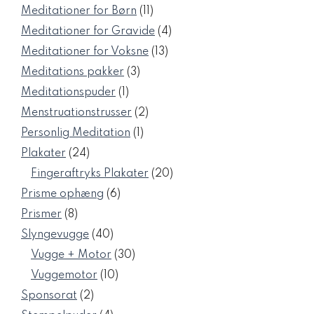
varer
11
Meditationer for Børn
11
varer
4
Meditationer for Gravide
4
varer
13
Meditationer for Voksne
13
varer
3
Meditations pakker
3
varer
1
Meditationspuder
1
vare
2
Menstruationstrusser
2
varer
1
Personlig Meditation
1
vare
24
Plakater
24
varer
20
Fingeraftryks Plakater
20
varer
6
Prisme ophæng
6
varer
8
Prismer
8
varer
40
Slyngevugge
40
varer
30
Vugge + Motor
30
varer
10
Vuggemotor
10
varer
2
Sponsorat
2
varer