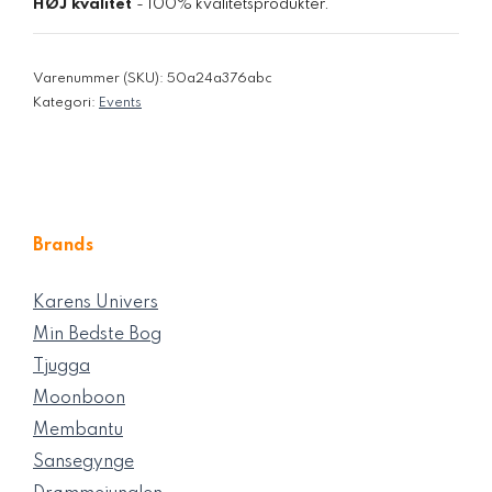
HØJ kvalitet
- 100% kvalitetsprodukter.
Varenummer (SKU):
50a24a376abc
Kategori:
Events
Brands
Karens Univers
Min Bedste Bog
Tjugga
Moonboon
Membantu
Sansegynge