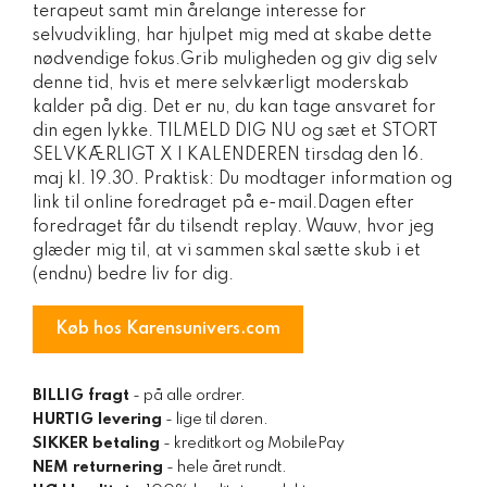
terapeut samt min årelange interesse for
selvudvikling, har hjulpet mig med at skabe dette
nødvendige fokus.Grib muligheden og giv dig selv
denne tid, hvis et mere selvkærligt moderskab
kalder på dig. Det er nu, du kan tage ansvaret for
din egen lykke. TILMELD DIG NU og sæt et STORT
SELVKÆRLIGT X I KALENDEREN tirsdag den 16.
maj kl. 19.30. Praktisk: Du modtager information og
link til online foredraget på e-mail.Dagen efter
foredraget får du tilsendt replay. Wauw, hvor jeg
glæder mig til, at vi sammen skal sætte skub i et
(endnu) bedre liv for dig.
Køb hos Karensunivers.com
BILLIG fragt
- på alle ordrer.
HURTIG levering
- lige til døren.
SIKKER betaling
- kreditkort og MobilePay
NEM returnering
- hele året rundt.