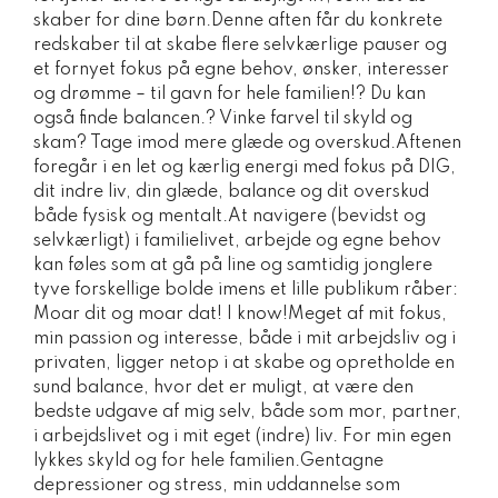
skaber for dine børn.Denne aften får du konkrete
redskaber til at skabe flere selvkærlige pauser og
et fornyet fokus på egne behov, ønsker, interesser
og drømme – til gavn for hele familien!? Du kan
også finde balancen.? Vinke farvel til skyld og
skam? Tage imod mere glæde og overskud.Aftenen
foregår i en let og kærlig energi med fokus på DIG,
dit indre liv, din glæde, balance og dit overskud
både fysisk og mentalt.At navigere (bevidst og
selvkærligt) i familielivet, arbejde og egne behov
kan føles som at gå på line og samtidig jonglere
tyve forskellige bolde imens et lille publikum råber:
Moar dit og moar dat! I know!Meget af mit fokus,
min passion og interesse, både i mit arbejdsliv og i
privaten, ligger netop i at skabe og opretholde en
sund balance, hvor det er muligt, at være den
bedste udgave af mig selv, både som mor, partner,
i arbejdslivet og i mit eget (indre) liv. For min egen
lykkes skyld og for hele familien.Gentagne
depressioner og stress, min uddannelse som