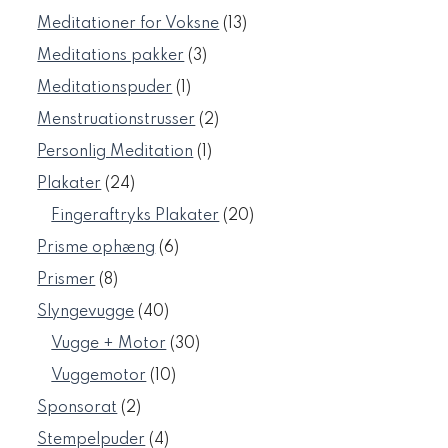
varer
13
Meditationer for Voksne
13
varer
3
Meditations pakker
3
varer
1
Meditationspuder
1
vare
2
Menstruationstrusser
2
varer
1
Personlig Meditation
1
vare
24
Plakater
24
varer
20
Fingeraftryks Plakater
20
varer
6
Prisme ophæng
6
varer
8
Prismer
8
varer
40
Slyngevugge
40
varer
30
Vugge + Motor
30
varer
10
Vuggemotor
10
varer
2
Sponsorat
2
varer
4
Stempelpuder
4