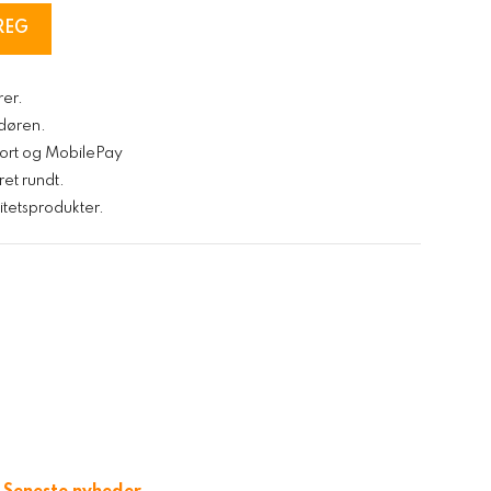
REG
rer.
l døren.
kort og MobilePay
ret rundt.
tetsprodukter.