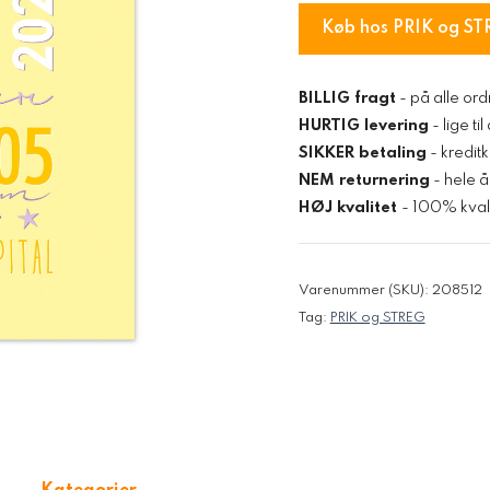
Køb hos PRIK og ST
BILLIG fragt
- på alle ord
HURTIG levering
- lige ti
SIKKER betaling
- kredit
NEM returnering
- hele å
HØJ kvalitet
- 100% kvali
Varenummer (SKU):
208512
Tag:
PRIK og STREG