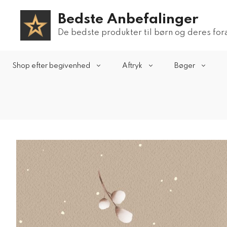
Hop
Bedste Anbefalinger
til
indhold
De bedste produkter til børn og deres fo
Shop efter begivenhed
Aftryk
Bøger