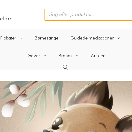
Products
search
rældre
Plakater
Børnesange
Guidede meditationer
Gaver
Brands
Artikler