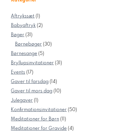
Kategorier
1
Aftrykssæt
1
vare
2
Babyaftryk
2
varer
31
Bøger
31
varer
30
Børnebøger
30
varer
5
Børnesange
5
varer
31
Bryllupsinvitationer
31
varer
17
Events
17
varer
14
Gaver til farsdag
14
varer
10
Gaver til mors dag
10
varer
1
Julegaver
1
vare
50
Konfirmationsinvitationer
50
varer
11
Meditationer for Børn
11
varer
4
Meditationer for Gravide
4