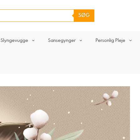
SØG
Slyngevugge
Sansegynger
Personlig Pleje