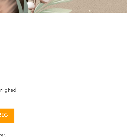
rlighed
REG
rer.