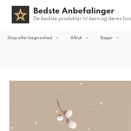
Hop
Bedste Anbefalinger
til
indhold
De bedste produkter til børn og deres fo
Shop efter begivenhed
Aftryk
Bøger