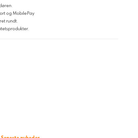
l døren.
kort og MobilePay
ret rundt.
tetsprodukter.