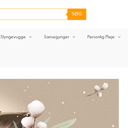
SØG
Slyngevugge
Sansegynger
Personlig Pleje