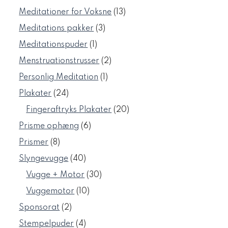
varer
13
Meditationer for Voksne
13
varer
3
Meditations pakker
3
varer
1
Meditationspuder
1
vare
2
Menstruationstrusser
2
varer
1
Personlig Meditation
1
vare
24
Plakater
24
varer
20
Fingeraftryks Plakater
20
varer
6
Prisme ophæng
6
varer
8
Prismer
8
varer
40
Slyngevugge
40
varer
30
Vugge + Motor
30
varer
10
Vuggemotor
10
varer
2
Sponsorat
2
varer
4
Stempelpuder
4