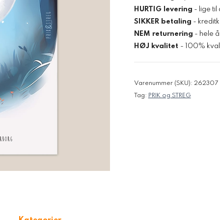
HURTIG levering
- lige ti
SIKKER betaling
- kredit
NEM returnering
- hele å
HØJ kvalitet
- 100% kvali
Varenummer (SKU):
262307
Tag:
PRIK og STREG