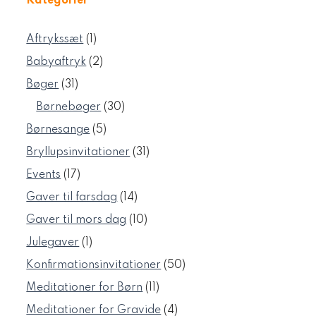
Kategorier
1
Aftrykssæt
1
vare
2
Babyaftryk
2
varer
31
Bøger
31
varer
30
Børnebøger
30
varer
5
Børnesange
5
varer
31
Bryllupsinvitationer
31
varer
17
Events
17
varer
14
Gaver til farsdag
14
varer
10
Gaver til mors dag
10
varer
1
Julegaver
1
vare
50
Konfirmationsinvitationer
50
varer
11
Meditationer for Børn
11
varer
4
Meditationer for Gravide
4