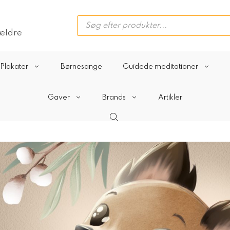
Products
search
rældre
Plakater
Børnesange
Guidede meditationer
Gaver
Brands
Artikler