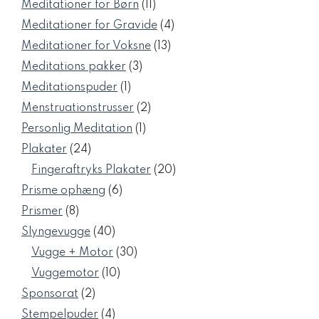
11
Meditationer for Børn
11
varer
4
Meditationer for Gravide
4
varer
13
Meditationer for Voksne
13
varer
3
Meditations pakker
3
varer
1
Meditationspuder
1
vare
2
Menstruationstrusser
2
varer
1
Personlig Meditation
1
vare
24
Plakater
24
varer
20
Fingeraftryks Plakater
20
varer
6
Prisme ophæng
6
varer
8
Prismer
8
varer
40
Slyngevugge
40
varer
30
Vugge + Motor
30
varer
10
Vuggemotor
10
varer
2
Sponsorat
2
varer
4
Stempelpuder
4