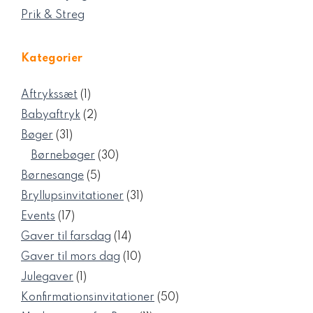
Prik & Streg
Kategorier
1
Aftrykssæt
1
vare
2
Babyaftryk
2
varer
31
Bøger
31
varer
30
Børnebøger
30
varer
5
Børnesange
5
varer
31
Bryllupsinvitationer
31
varer
17
Events
17
varer
14
Gaver til farsdag
14
varer
10
Gaver til mors dag
10
varer
1
Julegaver
1
vare
50
Konfirmationsinvitationer
50
varer