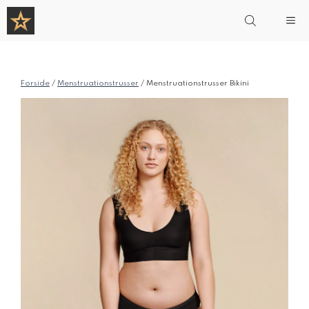
Hop
Me
til
indhold
Forside
/
Menstruationstrusser
/ Menstruationstrusser Bikini