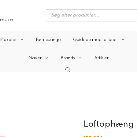
Products
search
rældre
Plakater
Børnesange
Guidede meditationer
Gaver
Brands
Artikler
Loftophæng