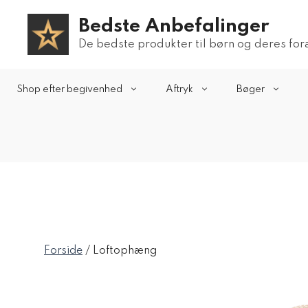
Hop
Bedste Anbefalinger
til
indhold
De bedste produkter til børn og deres fo
Shop efter begivenhed
Aftryk
Bøger
Forside
/ Loftophæng