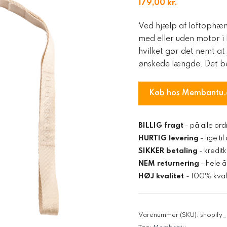
179,00
kr.
Ved hjælp af loftophæ
med eller uden motor i 
hvilket gør det nemt a
ønskede længde. Det b
Køb hos Membantu.
BILLIG fragt
- på alle ord
HURTIG levering
- lige ti
SIKKER betaling
- kredit
NEM returnering
- hele å
HØJ kvalitet
- 100% kvali
Varenummer (SKU):
shopif