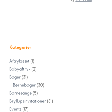
Tag:
Membantu
Kategorier
1
Aftrykssæt
1
vare
2
Babyaftryk
2
varer
31
Bøger
31
varer
30
Børnebøger
30
varer
5
Børnesange
5
varer
31
Bryllupsinvitationer
31
varer
17
Events
17