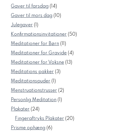
varer
14
Gaver til farsdag
14
varer
10
Gaver til mors dag
10
varer
1
Julegaver
1
vare
50
Konfirmationsinvitationer
50
varer
11
Meditationer for Børn
11
varer
4
Meditationer for Gravide
4
varer
13
Meditationer for Voksne
13
varer
3
Meditations pakker
3
varer
1
Meditationspuder
1
vare
2
Menstruationstrusser
2
varer
1
Personlig Meditation
1
vare
24
Plakater
24
varer
20
Fingeraftryks Plakater
20
varer
6
Prisme ophæng
6