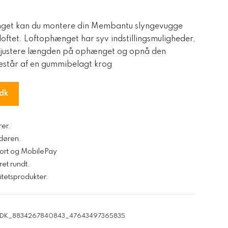
nget kan du montere din Membantu slyngevugge
loftet. Loftophænget har syv indstillingsmuligheder,
t justere længden på ophænget og opnå den
estår af en gummibelagt krog
dk
rer.
l døren.
kort og MobilePay
ret rundt.
tetsprodukter.
y_DK_8834267840843_47643497365835