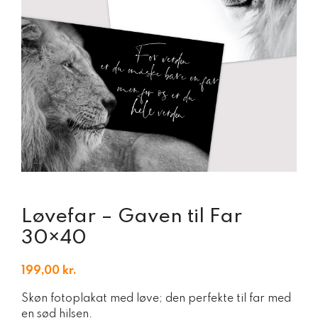
Løvefar – Gaven til Far
30×40
199,00
kr.
Skøn fotoplakat med løve; den perfekte til far med
en sød hilsen.