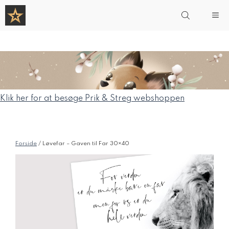
Hop
Me
til
indhold
Klik her for at besøge Prik & Streg webshoppen
Forside
/ Løvefar – Gaven til Far 30×40