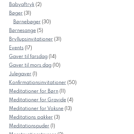
vare
2
Babyaftryk
2
varer
31
Bøger
31
varer
30
Børnebøger
30
varer
5
Børnesange
5
varer
31
Bryllupsinvitationer
31
varer
17
Events
17
varer
14
Gaver til farsdag
14
varer
10
Gaver til mors dag
10
varer
1
Julegaver
1
vare
50
Konfirmationsinvitationer
50
varer
11
Meditationer for Børn
11
varer
4
Meditationer for Gravide
4
varer
13
Meditationer for Voksne
13
varer
3
Meditations pakker
3
varer
1
Meditationspuder
1
vare