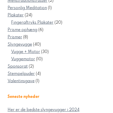
2
Menstruationstrusser
2
varer
1
Personlig Meditation
1
vare
24
Plakater
24
varer
20
Fingeraftryks Plakater
20
varer
6
Prisme ophæng
6
varer
8
Prismer
8
varer
40
Slyngevugge
40
varer
30
Vugge + Motor
30
varer
10
Vuggemotor
10
varer
2
Sponsorat
2
varer
4
Stempelpuder
4
varer
1
Valentinsgave
1
vare
Seneste nyheder
Her er de bedste slyngevugger i 2024