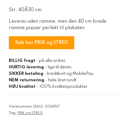
Str: 40Ã30 cm
Leveres uden ramme, men den 40 cm brede
ramme passer perfekt til plakaten
Køb hos PRIK og STREG
BILLIG fragt
- på alle ordrer.
HURTIG levering
- lige til døren.
SIKKER betaling
- kreditkort og MobilePay
NEM returnering
- hele året rundt.
HØJ kvalitet
- 100% kvalitetsprodukter.
Varenummer (SKU):
206857
Tag:
PRIK og STREG