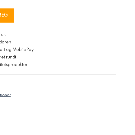
REG
rer.
l døren.
kort og MobilePay
ret rundt.
tetsprodukter.
tioner