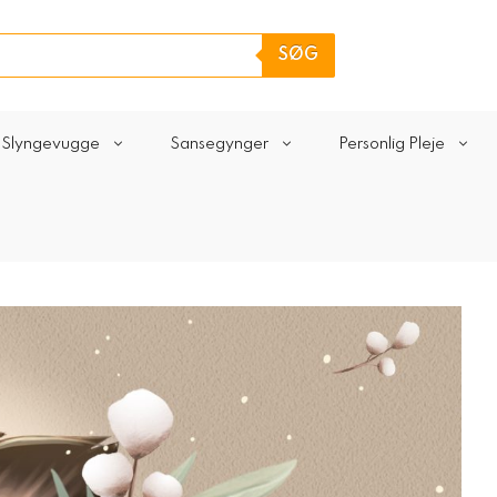
SØG
Slyngevugge
Sansegynger
Personlig Pleje