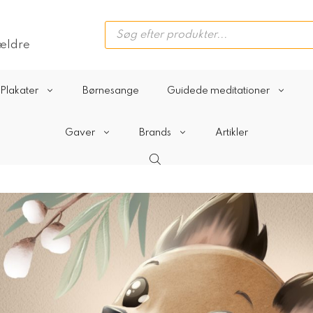
Products
search
rældre
Plakater
Børnesange
Guidede meditationer
Gaver
Brands
Artikler