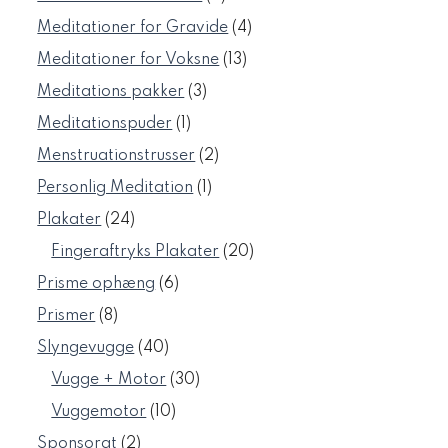
varer
4
Meditationer for Gravide
4
varer
13
Meditationer for Voksne
13
varer
3
Meditations pakker
3
varer
1
Meditationspuder
1
vare
2
Menstruationstrusser
2
varer
1
Personlig Meditation
1
vare
24
Plakater
24
varer
20
Fingeraftryks Plakater
20
varer
6
Prisme ophæng
6
varer
8
Prismer
8
varer
40
Slyngevugge
40
varer
30
Vugge + Motor
30
varer
10
Vuggemotor
10
varer
2
Sponsorat
2