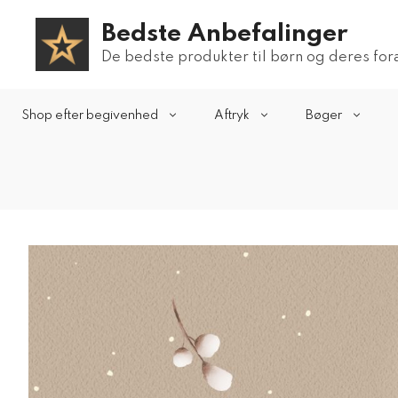
Hop
Bedste Anbefalinger
til
indhold
De bedste produkter til børn og deres fo
Shop efter begivenhed
Aftryk
Bøger