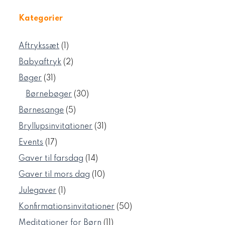
Kategorier
1
Aftrykssæt
1
vare
2
Babyaftryk
2
varer
31
Bøger
31
varer
30
Børnebøger
30
varer
5
Børnesange
5
varer
31
Bryllupsinvitationer
31
varer
17
Events
17
varer
14
Gaver til farsdag
14
varer
10
Gaver til mors dag
10
varer
1
Julegaver
1
vare
50
Konfirmationsinvitationer
50
varer
11
Meditationer for Børn
11