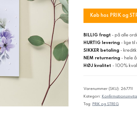
Køb hos PRIK og ST
BILLIG fragt
- på alle ord
HURTIG levering
- lige ti
SIKKER betaling
- kredit
NEM returnering
- hele å
HØJ kvalitet
- 100% kvali
Varenummer (SKU):
267711
Kategori:
Konfirmationsinvita
Tag:
PRIK og STREG