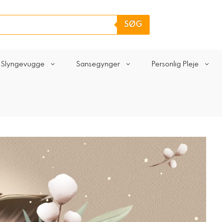
SØG
Slyngevugge
Sansegynger
Personlig Pleje