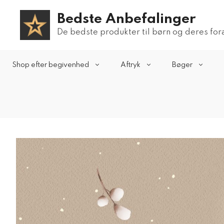
Hop
Bedste Anbefalinger
til
indhold
De bedste produkter til børn og deres fo
Shop efter begivenhed
Aftryk
Bøger