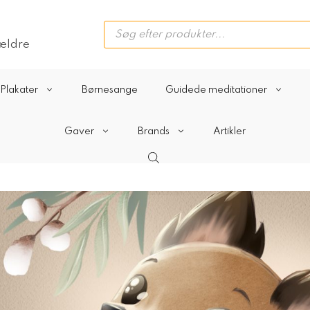
Products
search
rældre
Plakater
Børnesange
Guidede meditationer
Gaver
Brands
Artikler