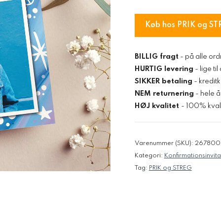
Køb hos PRIK og ST
BILLIG fragt
- på alle ord
HURTIG levering
- lige ti
SIKKER betaling
- kredit
NEM returnering
- hele å
HØJ kvalitet
- 100% kvali
Varenummer (SKU):
267800
Kategori:
Konfirmationsinvita
Tag:
PRIK og STREG