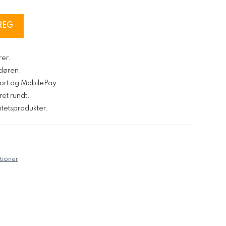
REG
rer.
l døren.
kort og MobilePay
ret rundt.
tetsprodukter.
tioner