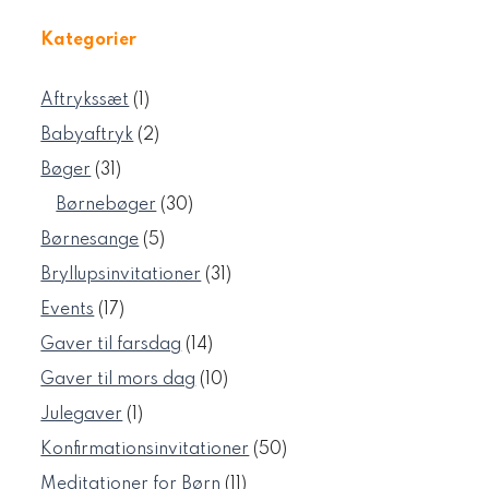
Kategorier
1
Aftrykssæt
1
vare
2
Babyaftryk
2
varer
31
Bøger
31
varer
30
Børnebøger
30
varer
5
Børnesange
5
varer
31
Bryllupsinvitationer
31
varer
17
Events
17
varer
14
Gaver til farsdag
14
varer
10
Gaver til mors dag
10
varer
1
Julegaver
1
vare
50
Konfirmationsinvitationer
50
varer
11
Meditationer for Børn
11