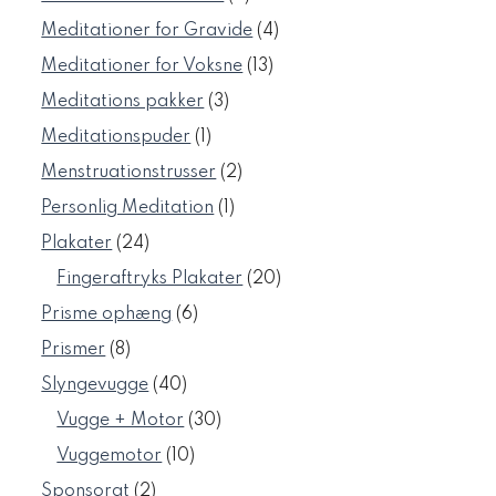
varer
4
Meditationer for Gravide
4
varer
13
Meditationer for Voksne
13
varer
3
Meditations pakker
3
varer
1
Meditationspuder
1
vare
2
Menstruationstrusser
2
varer
1
Personlig Meditation
1
vare
24
Plakater
24
varer
20
Fingeraftryks Plakater
20
varer
6
Prisme ophæng
6
varer
8
Prismer
8
varer
40
Slyngevugge
40
varer
30
Vugge + Motor
30
varer
10
Vuggemotor
10
varer
2
Sponsorat
2