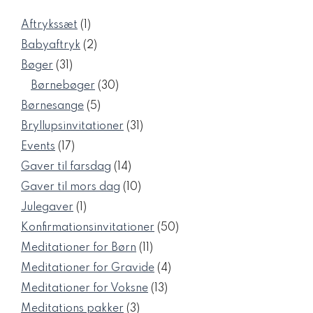
1
Aftrykssæt
1
vare
2
Babyaftryk
2
varer
31
Bøger
31
varer
30
Børnebøger
30
varer
5
Børnesange
5
varer
31
Bryllupsinvitationer
31
varer
17
Events
17
varer
14
Gaver til farsdag
14
varer
10
Gaver til mors dag
10
varer
1
Julegaver
1
vare
50
Konfirmationsinvitationer
50
varer
11
Meditationer for Børn
11
varer
4
Meditationer for Gravide
4
varer
13
Meditationer for Voksne
13
varer
3
Meditations pakker
3