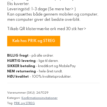
Eks kuverter.
Leveringstid: 1-3 dage (Se mere her> )
Kan opsættes både gennem mobilen og computer,
men computer giver det bedste overblik.
Tilkøb QR klistermærke ark med 30 stk her>
Køb hos PRIK og STREG
BILLIG fragt
- på alle ordrer.
HURTIG levering
- lige til døren.
SIKKER betaling
- kreditkort og MobilePay
NEM returnering
- hele året rundt.
HØJ kvalitet
- 100% kvalitetsprodukter.
Varenummer (SKU):
267029
Kategori:
Konfirmationsinvitationer
Tag:
PRIK og STREG