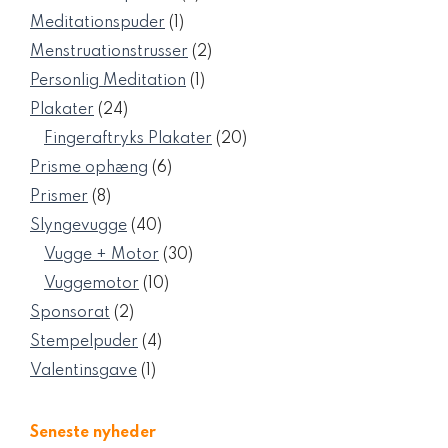
varer
1
Meditationspuder
1
vare
2
Menstruationstrusser
2
varer
1
Personlig Meditation
1
vare
24
Plakater
24
varer
20
Fingeraftryks Plakater
20
varer
6
Prisme ophæng
6
varer
8
Prismer
8
varer
40
Slyngevugge
40
varer
30
Vugge + Motor
30
varer
10
Vuggemotor
10
varer
2
Sponsorat
2
varer
4
Stempelpuder
4
varer
1
Valentinsgave
1
vare
Seneste nyheder