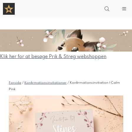
Hop
Me
til
indhold
Klik her for at besøge Prik & Streg webshoppen
Forside
/
Konfirmationsinvitationer
/ Konfirmationsinvitation | Calm
Pink