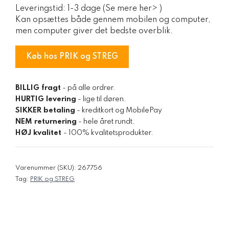
Leveringstid: 1-3 dage (Se mere her> )
Kan opsættes både gennem mobilen og computer,
men computer giver det bedste overblik.
Køb hos PRIK og STREG
BILLIG fragt
- på alle ordrer.
HURTIG levering
- lige til døren.
SIKKER betaling
- kreditkort og MobilePay
NEM returnering
- hele året rundt.
HØJ kvalitet
- 100% kvalitetsprodukter.
Varenummer (SKU):
267756
Tag:
PRIK og STREG