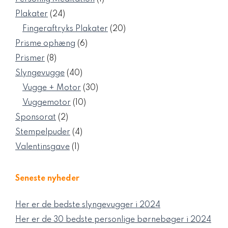
vare
24
Plakater
24
varer
20
Fingeraftryks Plakater
20
varer
6
Prisme ophæng
6
varer
8
Prismer
8
varer
40
Slyngevugge
40
varer
30
Vugge + Motor
30
varer
10
Vuggemotor
10
varer
2
Sponsorat
2
varer
4
Stempelpuder
4
varer
1
Valentinsgave
1
vare
Seneste nyheder
Her er de bedste slyngevugger i 2024
Her er de 30 bedste personlige børnebøger i 2024