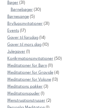
varer
31
Bøger
31
varer
30
Børnebøger
30
varer
5
Børnesange
5
varer
31
Bryllupsinvitationer
31
varer
17
Events
17
varer
14
Gaver til farsdag
14
varer
10
Gaver til mors dag
10
varer
1
Julegaver
1
vare
50
Konfirmationsinvitationer
50
varer
11
Meditationer for Børn
11
varer
4
Meditationer for Gravide
4
varer
13
Meditationer for Voksne
13
varer
3
Meditations pakker
3
varer
1
Meditationspuder
1
vare
2
Menstruationstrusser
2
varer
1
Personlig Meditation
1