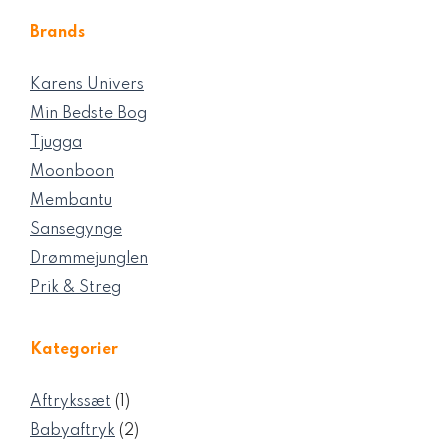
Brands
Karens Univers
Min Bedste Bog
Tjugga
Moonboon
Membantu
Sansegynge
Drømmejunglen
Prik & Streg
Kategorier
1
Aftrykssæt
1
vare
2
Babyaftryk
2