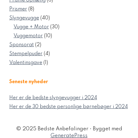
6
Prisme ophæng
6
varer
8
Prismer
8
varer
40
Slyngevugge
40
varer
30
Vugge + Motor
30
varer
10
Vuggemotor
10
varer
2
Sponsorat
2
varer
4
Stempelpuder
4
varer
1
Valentinsgave
1
vare
Seneste nyheder
Her er de bedste slyngevugger i 2024
Her er de 30 bedste personlige børnebøger i 2024
© 2025 Bedste Anbefalinger
• Bygget med
GeneratePress