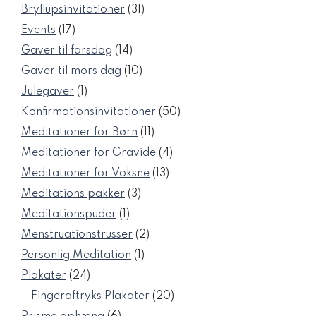
varer
31
Bryllupsinvitationer
31
varer
17
Events
17
varer
14
Gaver til farsdag
14
varer
10
Gaver til mors dag
10
varer
1
Julegaver
1
vare
50
Konfirmationsinvitationer
50
varer
11
Meditationer for Børn
11
varer
4
Meditationer for Gravide
4
varer
13
Meditationer for Voksne
13
varer
3
Meditations pakker
3
varer
1
Meditationspuder
1
vare
2
Menstruationstrusser
2
varer
1
Personlig Meditation
1
vare
24
Plakater
24
varer
20
Fingeraftryks Plakater
20
varer