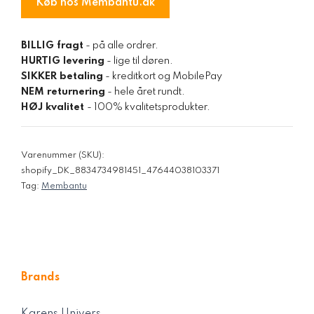
Køb hos Membantu.dk
BILLIG fragt
- på alle ordrer.
HURTIG levering
- lige til døren.
SIKKER betaling
- kreditkort og MobilePay
NEM returnering
- hele året rundt.
HØJ kvalitet
- 100% kvalitetsprodukter.
Varenummer (SKU):
shopify_DK_8834734981451_47644038103371
Tag:
Membantu
Brands