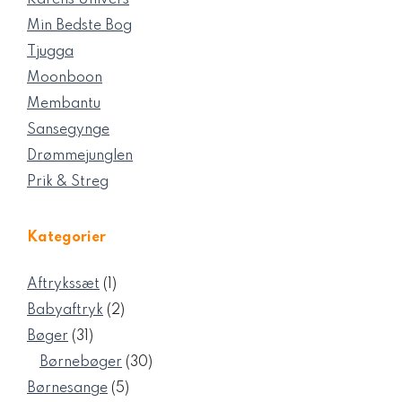
Karens Univers
Min Bedste Bog
Tjugga
Moonboon
Membantu
Sansegynge
Drømmejunglen
Prik & Streg
Kategorier
1
Aftrykssæt
1
vare
2
Babyaftryk
2
varer
31
Bøger
31
varer
30
Børnebøger
30
varer
5
Børnesange
5