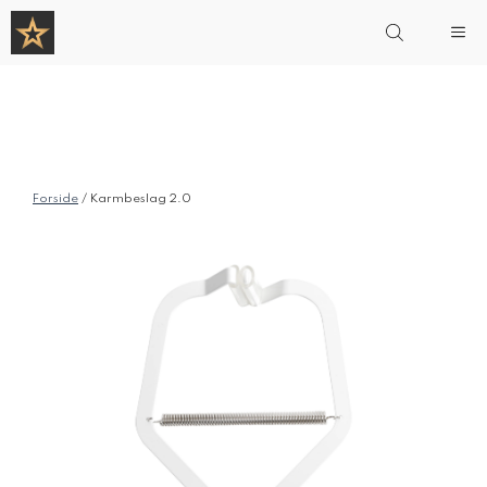
Hop
Me
til
indhold
Forside
/ Karmbeslag 2.0