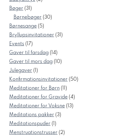
varer
31
Bøger
31
varer
30
Børnebøger
30
varer
5
Børnesange
5
varer
31
Bryllupsinvitationer
31
varer
17
Events
17
varer
14
Gaver til farsdag
14
varer
10
Gaver til mors dag
10
varer
1
Julegaver
1
vare
50
Konfirmationsinvitationer
50
varer
11
Meditationer for Børn
11
varer
4
Meditationer for Gravide
4
varer
13
Meditationer for Voksne
13
varer
3
Meditations pakker
3
varer
1
Meditationspuder
1
vare
2
Menstruationstrusser
2