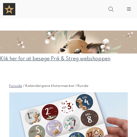
Hop
Me
til
indhold
Klik her for at besøge Prik & Streg webshoppen
Forside
/ Kalendergave klistermærker | Runde