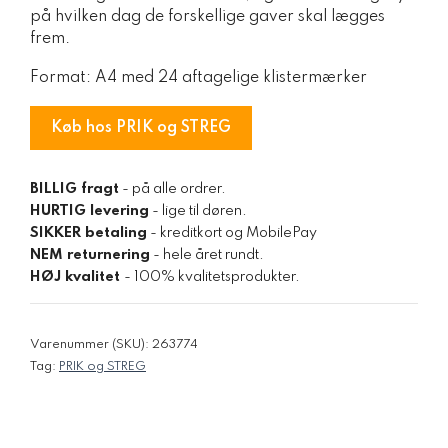
på hvilken dag de forskellige gaver skal lægges
frem.
Format: A4 med 24 aftagelige klistermærker
Køb hos PRIK og STREG
BILLIG fragt
- på alle ordrer.
HURTIG levering
- lige til døren.
SIKKER betaling
- kreditkort og MobilePay
NEM returnering
- hele året rundt.
HØJ kvalitet
- 100% kvalitetsprodukter.
Varenummer (SKU):
263774
Tag:
PRIK og STREG