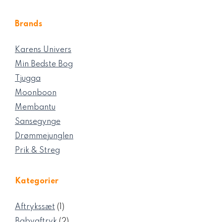
Brands
Karens Univers
Min Bedste Bog
Tjugga
Moonboon
Membantu
Sansegynge
Drømmejunglen
Prik & Streg
Kategorier
1
Aftrykssæt
1
vare
2
Babyaftryk
2