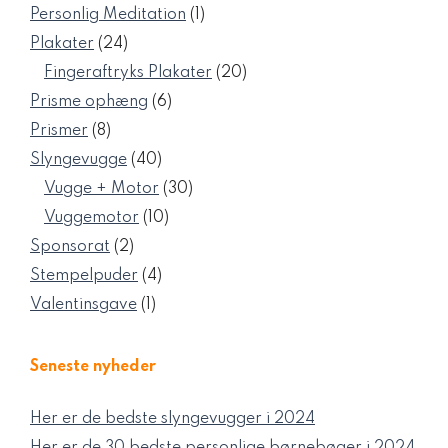
varer
1
Personlig Meditation
1
vare
24
Plakater
24
varer
20
Fingeraftryks Plakater
20
varer
6
Prisme ophæng
6
varer
8
Prismer
8
varer
40
Slyngevugge
40
varer
30
Vugge + Motor
30
varer
10
Vuggemotor
10
varer
2
Sponsorat
2
varer
4
Stempelpuder
4
varer
1
Valentinsgave
1
vare
Seneste nyheder
Her er de bedste slyngevugger i 2024