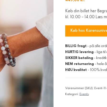
449,00
kr.
Køb din billet her Begr
kl. 10.00 – 14.00 Læs 
Køb hos Karensuniv
BILLIG fragt
- på alle ord
HURTIG levering
- lige ti
SIKKER betaling
- kredit
NEM returnering
- hele å
HØJ kvalitet
- 100% kvali
Varenummer (SKU):
Event-11
Kategori:
Events