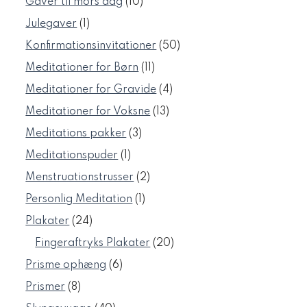
10
Gaver til mors dag
10
varer
1
Julegaver
1
vare
50
Konfirmationsinvitationer
50
varer
11
Meditationer for Børn
11
varer
4
Meditationer for Gravide
4
varer
13
Meditationer for Voksne
13
varer
3
Meditations pakker
3
varer
1
Meditationspuder
1
vare
2
Menstruationstrusser
2
varer
1
Personlig Meditation
1
vare
24
Plakater
24
varer
20
Fingeraftryks Plakater
20
varer
6
Prisme ophæng
6
varer
8
Prismer
8
varer