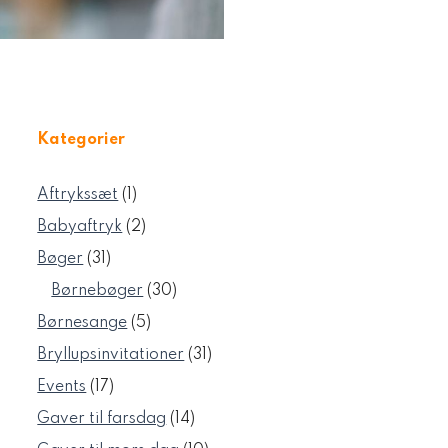
Kategorier
1
Aftrykssæt
1
vare
2
Babyaftryk
2
varer
31
Bøger
31
varer
30
Børnebøger
30
varer
5
Børnesange
5
varer
31
Bryllupsinvitationer
31
varer
17
Events
17
varer
14
Gaver til farsdag
14
varer