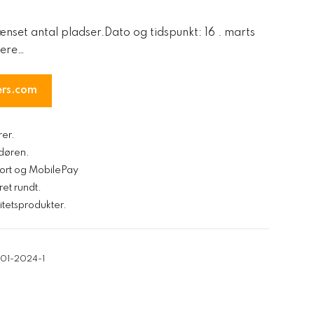
ænset antal pladser.Dato og tidspunkt: 16 . marts
mere…
ers.com
rer.
l døren.
kort og MobilePay
ret rundt.
tetsprodukter.
-01-2024-1