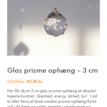
Glas prisme ophæng – 3 cm
Den
Den
129,00
kr.
90,30
kr.
oprindelige
aktuelle
Her får du et 3 cm glas prisme ophæng af absolut
pris
pris
højeste kvalitet. Skønhed, energi, lethed, lys! Lad
var:
er:
et eller flere af disse smukke prisme ophæng flytte
129,00 kr..
90,30 kr..
ind i dit hjem og oplev magien i regnbuerne og