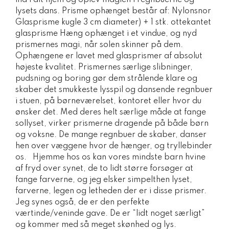
lysets dans. Prisme ophænget består af: Nylonsnor
Glasprisme kugle 3 cm diameter) + 1 stk. ottekantet
glasprisme Hæng ophænget i et vindue, og nyd
prismernes magi, når solen skinner på dem.
Ophængene er lavet med glasprismer af absolut
højeste kvalitet. Prismernes særlige slibninger,
pudsning og boring gør dem strålende klare og
skaber det smukkeste lysspil og dansende regnbuer
i stuen, på børneværelset, kontoret eller hvor du
ønsker det. Med deres helt særlige måde at fange
sollyset, virker prismerne dragende på både børn
og voksne. De mange regnbuer de skaber, danser
hen over væggene hvor de hænger, og tryllebinder
os. Hjemme hos os kan vores mindste barn hvine
af fryd over synet, de to lidt større forsøger at
fange farverne, og jeg elsker simpelthen lyset,
farverne, legen og letheden der er i disse prismer.
Jeg synes også, de er den perfekte
værtinde/veninde gave. De er “lidt noget særligt”
og kommer med så meget skønhed og lys.