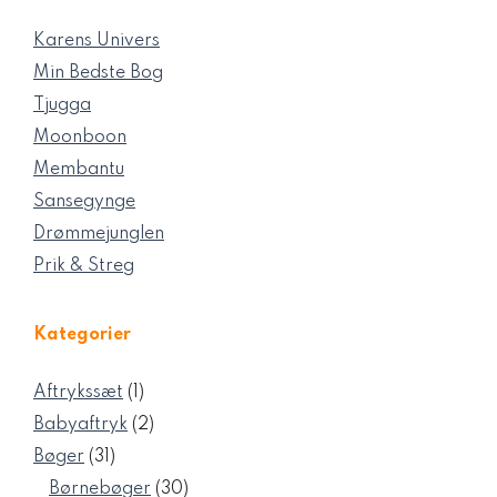
Karens Univers
Min Bedste Bog
Tjugga
Moonboon
Membantu
Sansegynge
Drømmejunglen
Prik & Streg
Kategorier
1
Aftrykssæt
1
vare
2
Babyaftryk
2
varer
31
Bøger
31
varer
30
Børnebøger
30