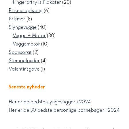
varer
20
Fingeraftryks Plakater
20
varer
6
Prisme ophæng
6
varer
8
Prismer
8
varer
40
Slyngevugge
40
varer
30
Vugge + Motor
30
varer
10
Vuggemotor
10
varer
2
Sponsorat
2
varer
4
Stempelpuder
4
varer
1
Valentinsgave
1
vare
Seneste nyheder
Her er de bedste slyngevugger i 2024
Her er de 30 bedste personlige børnebøger i 2024