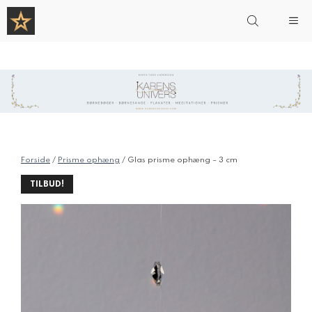
Hop
Me
til
indhold
Forside
/
Prisme ophæng
/ Glas prisme ophæng – 3 cm
TILBUD!