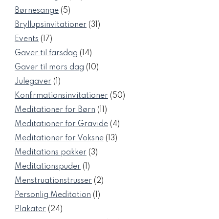
varer
5
Børnesange
5
varer
31
Bryllupsinvitationer
31
varer
17
Events
17
varer
14
Gaver til farsdag
14
varer
10
Gaver til mors dag
10
varer
1
Julegaver
1
vare
50
Konfirmationsinvitationer
50
varer
11
Meditationer for Børn
11
varer
4
Meditationer for Gravide
4
varer
13
Meditationer for Voksne
13
varer
3
Meditations pakker
3
varer
1
Meditationspuder
1
vare
2
Menstruationstrusser
2
varer
1
Personlig Meditation
1
vare
24
Plakater
24