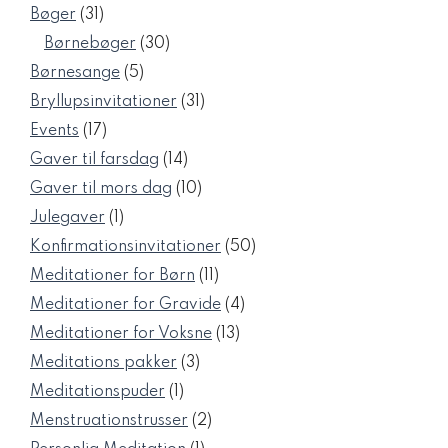
varer
31
Bøger
31
varer
30
Børnebøger
30
varer
5
Børnesange
5
varer
31
Bryllupsinvitationer
31
varer
17
Events
17
varer
14
Gaver til farsdag
14
varer
10
Gaver til mors dag
10
varer
1
Julegaver
1
vare
50
Konfirmationsinvitationer
50
varer
11
Meditationer for Børn
11
varer
4
Meditationer for Gravide
4
varer
13
Meditationer for Voksne
13
varer
3
Meditations pakker
3
varer
1
Meditationspuder
1
vare
2
Menstruationstrusser
2
varer