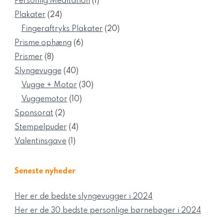
1
Personlig Meditation
1
vare
24
Plakater
24
varer
20
Fingeraftryks Plakater
20
varer
6
Prisme ophæng
6
varer
8
Prismer
8
varer
40
Slyngevugge
40
varer
30
Vugge + Motor
30
varer
10
Vuggemotor
10
varer
2
Sponsorat
2
varer
4
Stempelpuder
4
varer
1
Valentinsgave
1
vare
Seneste nyheder
Her er de bedste slyngevugger i 2024
Her er de 30 bedste personlige børnebøger i 2024