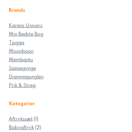
Brands
Karens Univers
Min Bedste Bog
Tjugga
Moonboon
Membantu
Sansegynge
Drømmejunglen
Prik & Streg
Kategorier
1
Aftrykssæt
1
vare
2
Babyaftryk
2