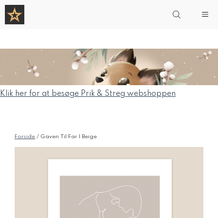
Hop
Me
til
indhold
Klik her for at besøge Prik & Streg webshoppen
Forside
/ Gaven Til Far | Beige