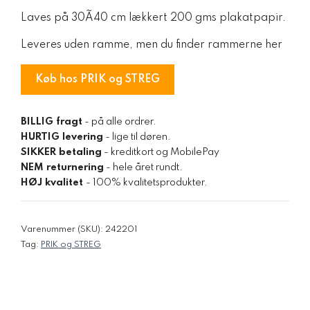
Laves på 30Ã40 cm lækkert 200 gms plakatpapir.
Leveres uden ramme, men du finder rammerne her
Køb hos PRIK og STREG
BILLIG fragt
- på alle ordrer.
HURTIG levering
- lige til døren.
SIKKER betaling
- kreditkort og MobilePay
NEM returnering
- hele året rundt.
HØJ kvalitet
- 100% kvalitetsprodukter.
Varenummer (SKU):
242201
Tag:
PRIK og STREG