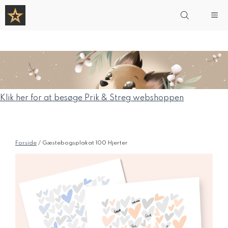
Hop
Me
til
indhold
Klik her for at besøge Prik & Streg webshoppen
Forside
/ Gæstebogsplakat 100 Hjerter