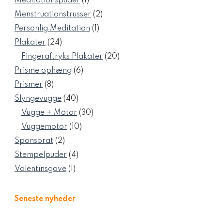
1
Meditationspuder
1
vare
2
Menstruationstrusser
2
varer
1
Personlig Meditation
1
vare
24
Plakater
24
varer
20
Fingeraftryks Plakater
20
varer
6
Prisme ophæng
6
varer
8
Prismer
8
varer
40
Slyngevugge
40
varer
30
Vugge + Motor
30
varer
10
Vuggemotor
10
varer
2
Sponsorat
2
varer
4
Stempelpuder
4
varer
1
Valentinsgave
1
vare
Seneste nyheder