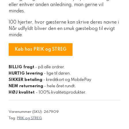
eller enhver anden anledning, man gerne vil
mindes.
100 hjerter, hvor gæsterne kan skrive deres navne i
Når udfyldt bliver den en smuk gæstebog til evigt
minde
Køb hos PRIK og STREG
BILLIG fragt
- på alle ordrer.
HURTIG levering
- lige til døren.
SIKKER betaling
- kreditkort og MobilePay
NEM returnering
- hele året rundt.
HØJ kvalitet
- 100% kvalitetsprodukter.
Varenummer (SKU):
267909
Tag:
PRIK og STREG