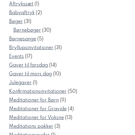
1
Aftrykssæt
1
vare
2
Babyaftryk
2
varer
31
Bøger
31
varer
30
Børnebøger
30
varer
5
Børnesange
5
varer
31
Bryllupsinvitationer
31
varer
17
Events
17
varer
14
Gaver til farsdag
14
varer
10
Gaver til mors dag
10
varer
1
Julegaver
1
vare
50
Konfirmationsinvitationer
50
varer
11
Meditationer for Børn
11
varer
4
Meditationer for Gravide
4
varer
13
Meditationer for Voksne
13
varer
3
Meditations pakker
3
varer