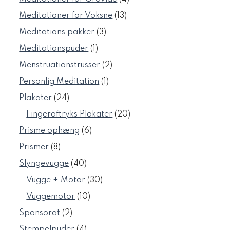
varer
13
Meditationer for Voksne
13
varer
3
Meditations pakker
3
varer
1
Meditationspuder
1
vare
2
Menstruationstrusser
2
varer
1
Personlig Meditation
1
vare
24
Plakater
24
varer
20
Fingeraftryks Plakater
20
varer
6
Prisme ophæng
6
varer
8
Prismer
8
varer
40
Slyngevugge
40
varer
30
Vugge + Motor
30
varer
10
Vuggemotor
10
varer
2
Sponsorat
2
varer
4
Stempelpuder
4