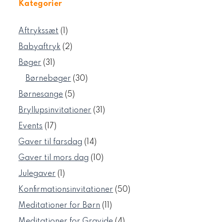
Kategorier
1
Aftrykssæt
1
vare
2
Babyaftryk
2
varer
31
Bøger
31
varer
30
Børnebøger
30
varer
5
Børnesange
5
varer
31
Bryllupsinvitationer
31
varer
17
Events
17
varer
14
Gaver til farsdag
14
varer
10
Gaver til mors dag
10
varer
1
Julegaver
1
vare
50
Konfirmationsinvitationer
50
varer
11
Meditationer for Børn
11
varer
4
Meditationer for Gravide
4