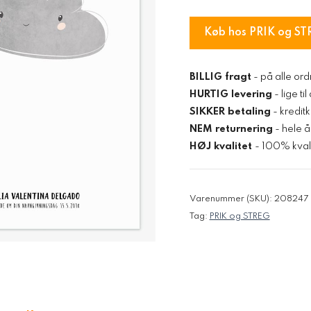
Køb hos PRIK og ST
BILLIG fragt
- på alle ord
HURTIG levering
- lige ti
SIKKER betaling
- kredit
NEM returnering
- hele å
HØJ kvalitet
- 100% kvali
Varenummer (SKU):
208247
Tag:
PRIK og STREG