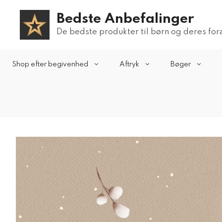
Hop
Bedste Anbefalinger
til
indhold
De bedste produkter til børn og deres fo
Shop efter begivenhed
Aftryk
Bøger