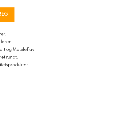
REG
rer.
l døren.
kort og MobilePay
ret rundt.
tetsprodukter.