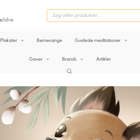
Products
search
rældre
Plakater
Børnesange
Guidede meditationer
Gaver
Brands
Artikler