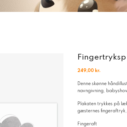
Fingertrykspl
249,00
kr.
Denne skønne håndillust
navngivning, babyshowe
Plakaten trykkes på læk
gæsternes fingeraftryk,
Fingeraft