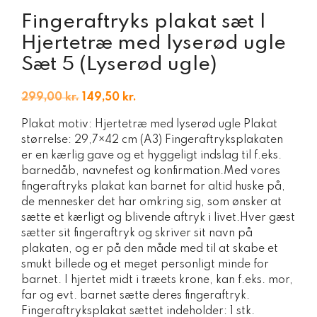
Fingeraftryks plakat sæt |
Hjertetræ med lyserød ugle
Sæt 5 (Lyserød ugle)
Den
Den
299,00
kr.
149,50
kr.
oprindelige
aktuelle
Plakat motiv: Hjertetræ med lyserød ugle Plakat
pris
pris
størrelse: 29,7×42 cm (A3) Fingeraftryksplakaten
var:
er:
er en kærlig gave og et hyggeligt indslag til f.eks.
299,00 kr..
149,50 kr..
barnedåb, navnefest og konfirmation.Med vores
fingeraftryks plakat kan barnet for altid huske på,
de mennesker det har omkring sig, som ønsker at
sætte et kærligt og blivende aftryk i livet.Hver gæst
sætter sit fingeraftryk og skriver sit navn på
plakaten, og er på den måde med til at skabe et
smukt billede og et meget personligt minde for
barnet. I hjertet midt i træets krone, kan f.eks. mor,
far og evt. barnet sætte deres fingeraftryk.
Fingeraftryksplakat sættet indeholder: 1 stk.