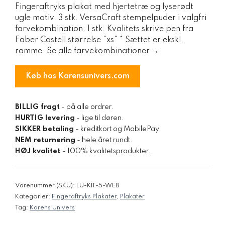
Fingeraftryks plakat med hjertetræ og lyserødt
ugle motiv. 3 stk. VersaCraft stempelpuder i valgfri
farvekombination. 1 stk. Kvalitets skrive pen fra
Faber Castell størrelse "xs" * Sættet er ekskl.
ramme. Se alle farvekombinationer →
Køb hos Karensunivers.com
BILLIG fragt
- på alle ordrer.
HURTIG levering
- lige til døren.
SIKKER betaling
- kreditkort og MobilePay
NEM returnering
- hele året rundt.
HØJ kvalitet
- 100% kvalitetsprodukter.
Varenummer (SKU):
LU-KIT-5-WEB
Kategorier:
Fingeraftryks Plakater
,
Plakater
Tag:
Karens Univers