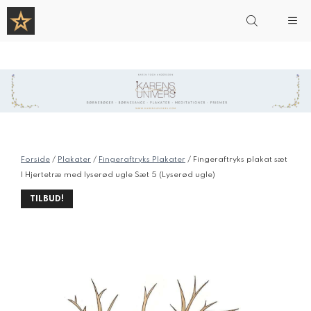
Hop
Me
til
indhold
Forside
/
Plakater
/
Fingeraftryks Plakater
/ Fingeraftryks plakat sæt
| Hjertetræ med lyserød ugle Sæt 5 (Lyserød ugle)
TILBUD!