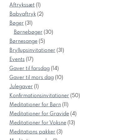
1
Aftrykssæt
1
vare
2
Babyaftryk
2
varer
31
Bøger
31
varer
30
Børnebøger
30
varer
5
Børnesange
5
varer
31
Bryllupsinvitationer
31
varer
17
Events
17
varer
14
Gaver til farsdag
14
varer
10
Gaver til mors dag
10
varer
1
Julegaver
1
vare
50
Konfirmationsinvitationer
50
varer
11
Meditationer for Børn
11
varer
4
Meditationer for Gravide
4
varer
13
Meditationer for Voksne
13
varer
3
Meditations pakker
3
varer