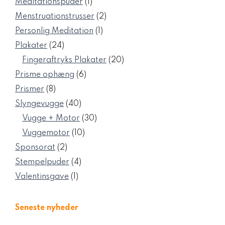
1
Meditationspuder
1
vare
2
Menstruationstrusser
2
varer
1
Personlig Meditation
1
vare
24
Plakater
24
varer
20
Fingeraftryks Plakater
20
varer
6
Prisme ophæng
6
varer
8
Prismer
8
varer
40
Slyngevugge
40
varer
30
Vugge + Motor
30
varer
10
Vuggemotor
10
varer
2
Sponsorat
2
varer
4
Stempelpuder
4
varer
1
Valentinsgave
1
vare
Seneste nyheder