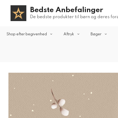
Hop
Bedste Anbefalinger
til
indhold
De bedste produkter til børn og deres fo
Shop efter begivenhed
Aftryk
Bøger