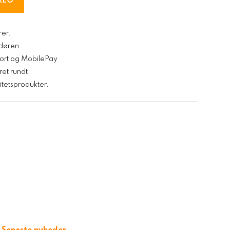
REG
rer.
l døren.
kort og MobilePay
ret rundt.
tetsprodukter.
9