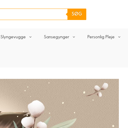
SØG
Slyngevugge
Sansegynger
Personlig Pleje