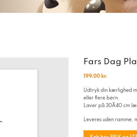
Fars Dag Plak
199,00
kr.
Udtryk din kærlighed me
eller flere børn.
Laver på 30Ã40 cm læk
Leveres uden ramme, m