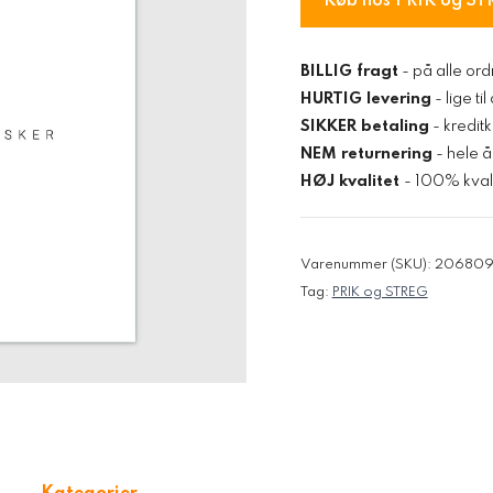
Køb hos PRIK og ST
BILLIG fragt
- på alle ord
HURTIG levering
- lige ti
SIKKER betaling
- kredit
NEM returnering
- hele å
HØJ kvalitet
- 100% kvali
Varenummer (SKU):
20680
Tag:
PRIK og STREG