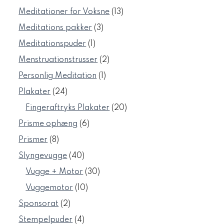
varer
13
Meditationer for Voksne
13
varer
3
Meditations pakker
3
varer
1
Meditationspuder
1
vare
2
Menstruationstrusser
2
varer
1
Personlig Meditation
1
vare
24
Plakater
24
varer
20
Fingeraftryks Plakater
20
varer
6
Prisme ophæng
6
varer
8
Prismer
8
varer
40
Slyngevugge
40
varer
30
Vugge + Motor
30
varer
10
Vuggemotor
10
varer
2
Sponsorat
2
varer
4
Stempelpuder
4