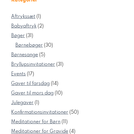
Kategorier
1
Aftrykssæt
1
vare
2
Babyaftryk
2
varer
31
Bøger
31
varer
30
Børnebøger
30
varer
5
Børnesange
5
varer
31
Bryllupsinvitationer
31
varer
17
Events
17
varer
14
Gaver til farsdag
14
varer
10
Gaver til mors dag
10
varer
1
Julegaver
1
vare
50
Konfirmationsinvitationer
50
varer
11
Meditationer for Børn
11
varer
4
Meditationer for Gravide
4