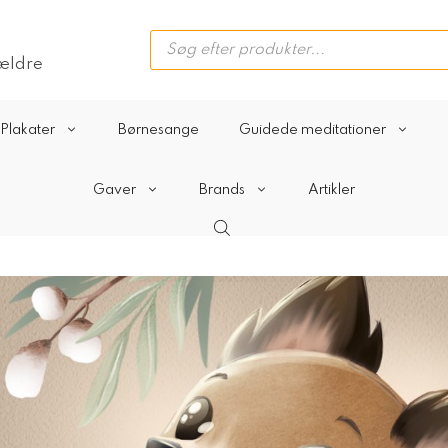
Products
search
rældre
Plakater
Børnesange
Guidede meditationer
Gaver
Brands
Artikler