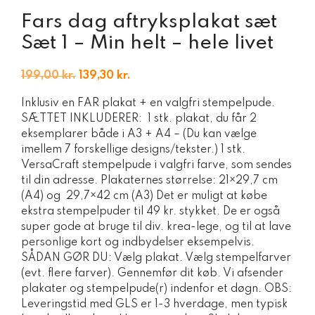
Fars dag aftryksplakat sæt
Sæt 1 – Min helt – hele livet
Den
Den
199,00
kr.
139,30
kr.
oprindelige
aktuelle
Inklusiv en FAR plakat + en valgfri stempelpude.
pris
pris
SÆTTET INKLUDERER: 1 stk. plakat, du får 2
var:
er:
eksemplarer både i A3 + A4 – (Du kan vælge
199,00 kr..
139,30 kr..
imellem 7 forskellige designs/tekster.) 1 stk.
VersaCraft stempelpude i valgfri farve, som sendes
til din adresse. Plakaternes størrelse: 21×29,7 cm
(A4) og 29,7×42 cm (A3) Det er muligt at købe
ekstra stempelpuder til 49 kr. stykket. De er også
super gode at bruge til div. krea-lege, og til at lave
personlige kort og indbydelser eksempelvis.
SÅDAN GØR DU: Vælg plakat. Vælg stempelfarver
(evt. flere farver). Gennemfør dit køb. Vi afsender
plakater og stempelpude(r) indenfor et døgn. OBS:
Leveringstid med GLS er 1-3 hverdage, men typisk