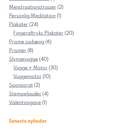
vare
2
Menstruationstrusser
2
varer
1
Personlig Meditation
1
vare
24
Plakater
24
varer
20
Fingeraftryks Plakater
20
varer
6
Prisme ophæng
6
varer
8
Prismer
8
varer
40
Slyngevugge
40
varer
30
Vugge + Motor
30
varer
10
Vuggemotor
10
varer
2
Sponsorat
2
varer
4
Stempelpuder
4
varer
1
Valentinsgave
1
vare
Seneste nyheder