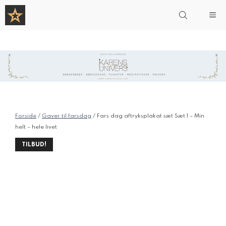
Hop
Me
til
indhold
Forside
/
Gaver til farsdag
/ Fars dag aftryksplakat sæt Sæt 1 – Min
helt – hele livet
TILBUD!