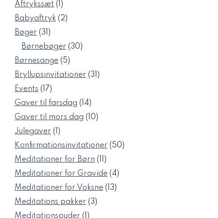
1
Aftrykssæt
1
vare
2
Babyaftryk
2
varer
31
Bøger
31
varer
30
Børnebøger
30
varer
5
Børnesange
5
varer
31
Bryllupsinvitationer
31
varer
17
Events
17
varer
14
Gaver til farsdag
14
varer
10
Gaver til mors dag
10
varer
1
Julegaver
1
vare
50
Konfirmationsinvitationer
50
varer
11
Meditationer for Børn
11
varer
4
Meditationer for Gravide
4
varer
13
Meditationer for Voksne
13
varer
3
Meditations pakker
3
varer
1
Meditationspuder
1