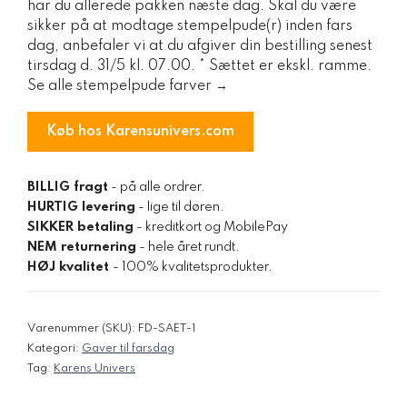
har du allerede pakken næste dag. Skal du være
sikker på at modtage stempelpude(r) inden fars
dag, anbefaler vi at du afgiver din bestilling senest
tirsdag d. 31/5 kl. 07.00. * Sættet er ekskl. ramme.
Se alle stempelpude farver →
Køb hos Karensunivers.com
BILLIG fragt
- på alle ordrer.
HURTIG levering
- lige til døren.
SIKKER betaling
- kreditkort og MobilePay
NEM returnering
- hele året rundt.
HØJ kvalitet
- 100% kvalitetsprodukter.
Varenummer (SKU):
FD-SAET-1
Kategori:
Gaver til farsdag
Tag:
Karens Univers