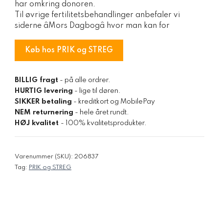
har omkring donoren.
Til øvrige fertilitetsbehandlinger anbefaler vi
siderne âMors Dagbogâ hvor man kan for
Køb hos PRIK og STREG
BILLIG fragt
- på alle ordrer.
HURTIG levering
- lige til døren.
SIKKER betaling
- kreditkort og MobilePay
NEM returnering
- hele året rundt.
HØJ kvalitet
- 100% kvalitetsprodukter.
Varenummer (SKU):
206837
Tag:
PRIK og STREG