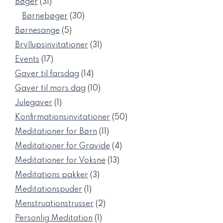
31
Bøger
31
varer
30
Børnebøger
30
varer
5
Børnesange
5
varer
31
Bryllupsinvitationer
31
varer
17
Events
17
varer
14
Gaver til farsdag
14
varer
10
Gaver til mors dag
10
varer
1
Julegaver
1
vare
50
Konfirmationsinvitationer
50
varer
11
Meditationer for Børn
11
varer
4
Meditationer for Gravide
4
varer
13
Meditationer for Voksne
13
varer
3
Meditations pakker
3
varer
1
Meditationspuder
1
vare
2
Menstruationstrusser
2
varer
1
Personlig Meditation
1