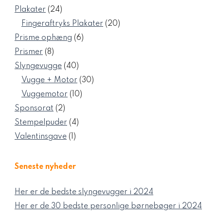
vare
24
Plakater
24
varer
20
Fingeraftryks Plakater
20
varer
6
Prisme ophæng
6
varer
8
Prismer
8
varer
40
Slyngevugge
40
varer
30
Vugge + Motor
30
varer
10
Vuggemotor
10
varer
2
Sponsorat
2
varer
4
Stempelpuder
4
varer
1
Valentinsgave
1
vare
Seneste nyheder
Her er de bedste slyngevugger i 2024
Her er de 30 bedste personlige børnebøger i 2024