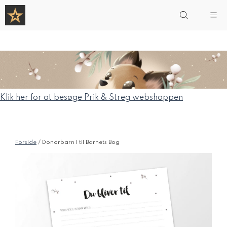
Hop
Me
til
indhold
Klik her for at besøge Prik & Streg webshoppen
Forside
/ Donorbarn | til Barnets Bog