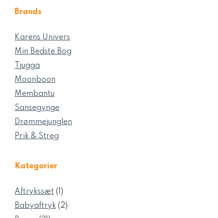
Brands
Karens Univers
Min Bedste Bog
Tjugga
Moonboon
Membantu
Sansegynge
Drømmejunglen
Prik & Streg
Kategorier
1
Aftrykssæt
1
vare
2
Babyaftryk
2
varer