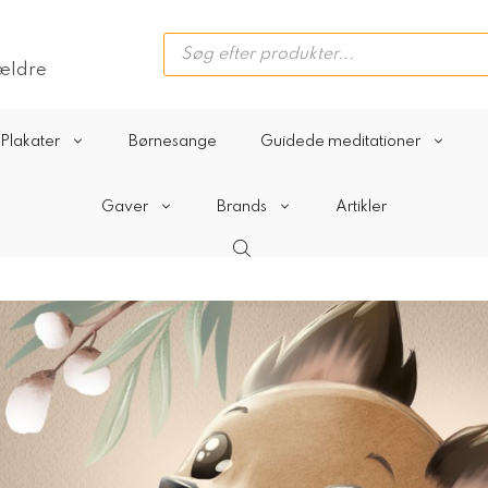
Products
search
rældre
Plakater
Børnesange
Guidede meditationer
Gaver
Brands
Artikler