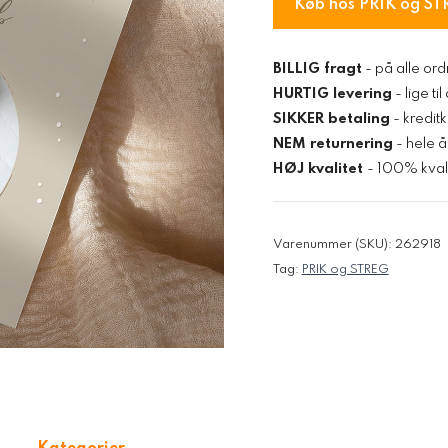
Køb hos PRIK og ST
BILLIG fragt
- på alle ord
HURTIG levering
- lige ti
SIKKER betaling
- kredit
NEM returnering
- hele å
HØJ kvalitet
- 100% kvali
Varenummer (SKU):
262918
Tag:
PRIK og STREG