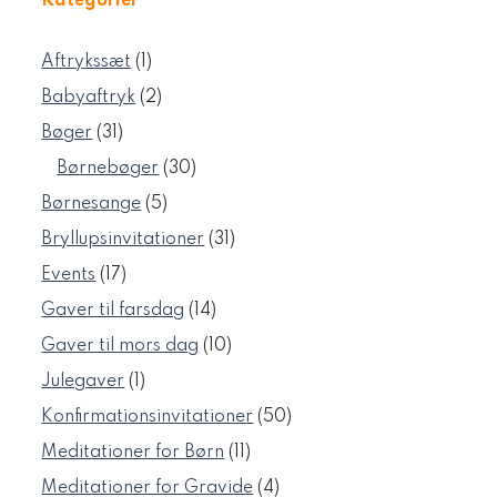
Kategorier
1
Aftrykssæt
1
vare
2
Babyaftryk
2
varer
31
Bøger
31
varer
30
Børnebøger
30
varer
5
Børnesange
5
varer
31
Bryllupsinvitationer
31
varer
17
Events
17
varer
14
Gaver til farsdag
14
varer
10
Gaver til mors dag
10
varer
1
Julegaver
1
vare
50
Konfirmationsinvitationer
50
varer
11
Meditationer for Børn
11
varer
4
Meditationer for Gravide
4