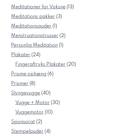
varer
13
Meditationer for Voksne
13
varer
3
Meditations pakker
3
varer
1
Meditationspuder
1
vare
2
Menstruationstrusser
2
varer
1
Personlig Meditation
1
vare
24
Plakater
24
varer
20
Fingeraftryks Plakater
20
varer
6
Prisme ophæng
6
varer
8
Prismer
8
varer
40
Slyngevugge
40
varer
30
Vugge + Motor
30
varer
10
Vuggemotor
10
varer
2
Sponsorat
2
varer
4
Stempelpuder
4