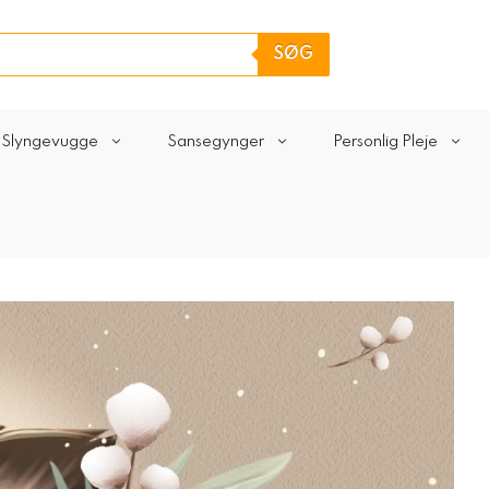
SØG
Slyngevugge
Sansegynger
Personlig Pleje