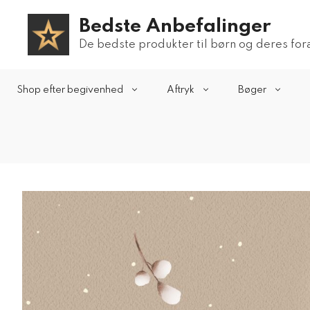
Hop
Bedste Anbefalinger
til
indhold
De bedste produkter til børn og deres fo
Shop efter begivenhed
Aftryk
Bøger