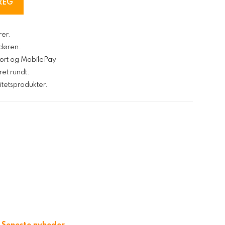
REG
rer.
l døren.
kort og MobilePay
ret rundt.
tetsprodukter.