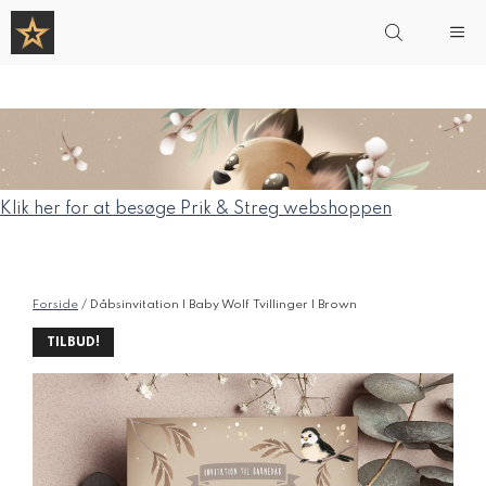
Hop
Me
til
indhold
Klik her for at besøge Prik & Streg webshoppen
Forside
/ Dåbsinvitation | Baby Wolf Tvillinger | Brown
TILBUD!