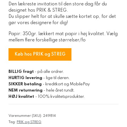
Den lækreste invitation til den store dag får du
pris
pris
designet hos PRIK & STREG.
var:
er:
Du slipper helt for at skulle sætte kortet op, for det
30,00 kr..
15,00 kr..
gør vores designere for dig!
Papir: 350gr. lækkert mat papir i høj kvalitet. Vælg
mellem flere forskellige størrelser/fo
Køb hos PRIK og STREG
BILLIG fragt
- på alle ordrer.
HURTIG levering
- lige til døren.
SIKKER betaling
- kreditkort og MobilePay
NEM returnering
- hele året rundt.
HØJ kvalitet
- 100% kvalitetsprodukter.
Varenummer (SKU):
249814
Tag:
PRIK og STREG