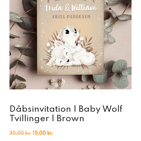
Dåbsinvitation | Baby Wolf
Tvillinger | Brown
Den
Den
30,00
kr.
15,00
kr.
oprindelige
aktuelle