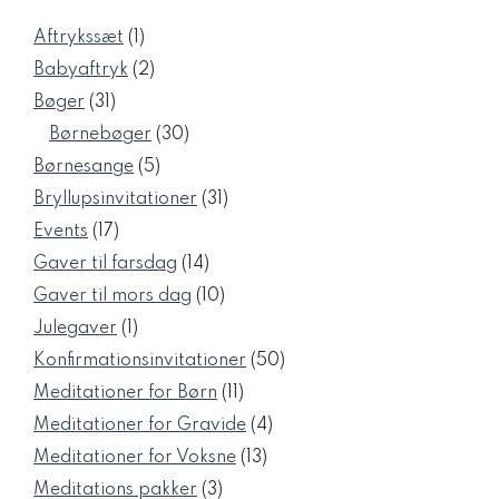
1
Aftrykssæt
1
vare
2
Babyaftryk
2
varer
31
Bøger
31
varer
30
Børnebøger
30
varer
5
Børnesange
5
varer
31
Bryllupsinvitationer
31
varer
17
Events
17
varer
14
Gaver til farsdag
14
varer
10
Gaver til mors dag
10
varer
1
Julegaver
1
vare
50
Konfirmationsinvitationer
50
varer
11
Meditationer for Børn
11
varer
4
Meditationer for Gravide
4
varer
13
Meditationer for Voksne
13
varer
3
Meditations pakker
3