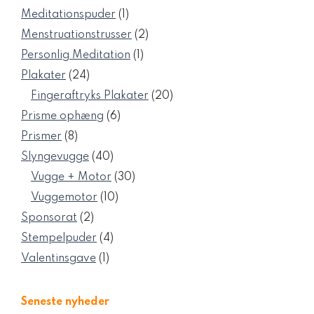
varer
1
Meditationspuder
1
vare
2
Menstruationstrusser
2
varer
1
Personlig Meditation
1
vare
24
Plakater
24
varer
20
Fingeraftryks Plakater
20
varer
6
Prisme ophæng
6
varer
8
Prismer
8
varer
40
Slyngevugge
40
varer
30
Vugge + Motor
30
varer
10
Vuggemotor
10
varer
2
Sponsorat
2
varer
4
Stempelpuder
4
varer
1
Valentinsgave
1
vare
Seneste nyheder