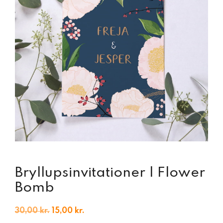
Bryllupsinvitationer | Flower
Bomb
Den
Den
30,00
kr.
15,00
kr.
oprindelige
aktuelle