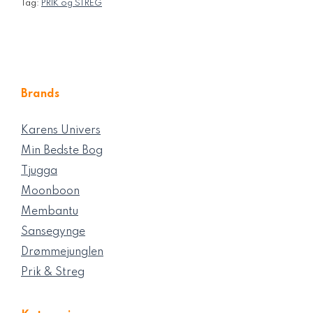
Tag:
PRIK og STREG
Brands
Karens Univers
Min Bedste Bog
Tjugga
Moonboon
Membantu
Sansegynge
Drømmejunglen
Prik & Streg