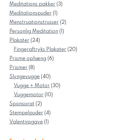
varer
3
Meditations pakker
3
varer
1
Meditationspuder
1
vare
2
Menstruationstrusser
2
varer
1
Personlig Meditation
1
vare
24
Plakater
24
varer
20
Fingeraftryks Plakater
20
varer
6
Prisme ophæng
6
varer
8
Prismer
8
varer
40
Slyngevugge
40
varer
30
Vugge + Motor
30
varer
10
Vuggemotor
10
varer
2
Sponsorat
2
varer
4
Stempelpuder
4
varer
1
Valentinsgave
1
vare