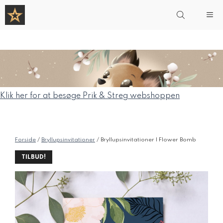
Hop
Me
til
indhold
Klik her for at besøge Prik & Streg webshoppen
Forside
/
Bryllupsinvitationer
/ Bryllupsinvitationer | Flower Bomb
TILBUD!