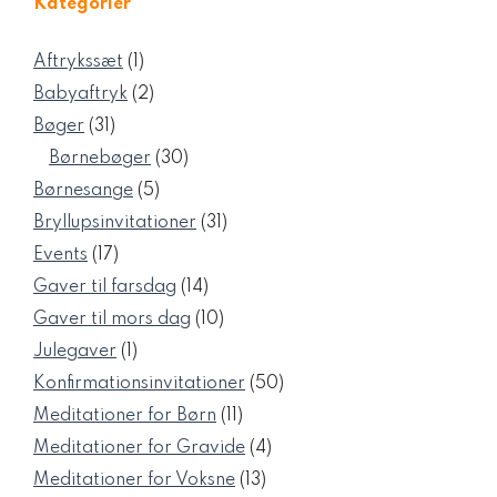
Kategorier
1
Aftrykssæt
1
vare
2
Babyaftryk
2
varer
31
Bøger
31
varer
30
Børnebøger
30
varer
5
Børnesange
5
varer
31
Bryllupsinvitationer
31
varer
17
Events
17
varer
14
Gaver til farsdag
14
varer
10
Gaver til mors dag
10
varer
1
Julegaver
1
vare
50
Konfirmationsinvitationer
50
varer
11
Meditationer for Børn
11
varer
4
Meditationer for Gravide
4
varer
13
Meditationer for Voksne
13