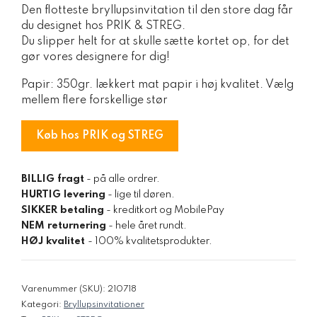
Den flotteste bryllupsinvitation til den store dag får
pris
pris
du designet hos PRIK & STREG.
var:
er:
Du slipper helt for at skulle sætte kortet op, for det
30,00 kr..
15,00 kr..
gør vores designere for dig!
Papir: 350gr. lækkert mat papir i høj kvalitet. Vælg
mellem flere forskellige stør
Køb hos PRIK og STREG
BILLIG fragt
- på alle ordrer.
HURTIG levering
- lige til døren.
SIKKER betaling
- kreditkort og MobilePay
NEM returnering
- hele året rundt.
HØJ kvalitet
- 100% kvalitetsprodukter.
Varenummer (SKU):
210718
Kategori:
Bryllupsinvitationer