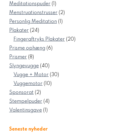
varer
1
Meditationspuder
1
vare
2
Menstruationstrusser
2
varer
1
Personlig Meditation
1
vare
24
Plakater
24
varer
20
Fingeraftryks Plakater
20
varer
6
Prisme ophæng
6
varer
8
Prismer
8
varer
40
Slyngevugge
40
varer
30
Vugge + Motor
30
varer
10
Vuggemotor
10
varer
2
Sponsorat
2
varer
4
Stempelpuder
4
varer
1
Valentinsgave
1
vare
Seneste nyheder