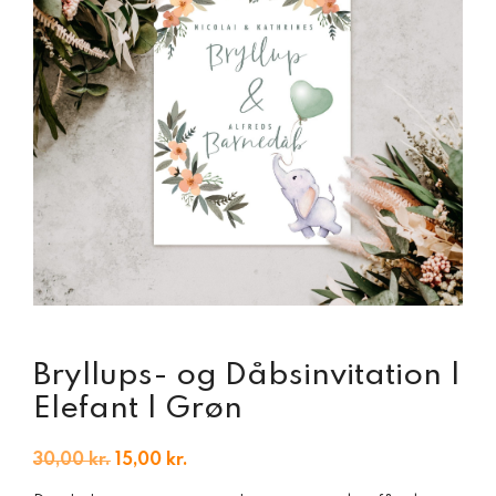
Bryllups- og Dåbsinvitation |
Elefant | Grøn
Den
Den
30,00
kr.
15,00
kr.
oprindelige
aktuelle