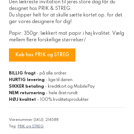
Den lækreste invitation til jeres store dag får du
pris
pris
designet hos PRIK & STREG.
var:
er:
Du slipper helt for at skulle sætte kortet op, for det
30,00 kr..
15,00 kr..
gør vores designere for dig!
Papir: 350gr. lækkert mat papir i høj kvalitet. Vælg
mellem flere forskellige størrelser/
Køb hos PRIK og STREG
BILLIG fragt
- på alle ordrer.
HURTIG levering
- lige til døren.
SIKKER betaling
- kreditkort og MobilePay
NEM returnering
- hele året rundt.
HØJ kvalitet
- 100% kvalitetsprodukter.
Varenummer (SKU):
214588
Tag:
PRIK og STREG