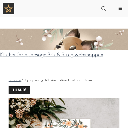
Hop
Me
til
indhold
Klik her for at besøge Prik & Streg webshoppen
Forside
/ Bryllups- og Dåbsinvitation | Elefant | Grøn
TILBUD!