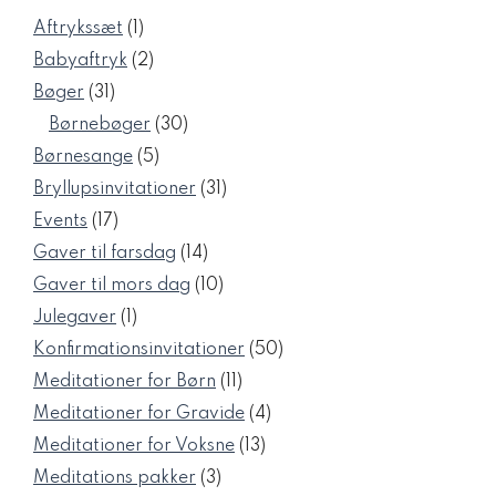
1
Aftrykssæt
1
vare
2
Babyaftryk
2
varer
31
Bøger
31
varer
30
Børnebøger
30
varer
5
Børnesange
5
varer
31
Bryllupsinvitationer
31
varer
17
Events
17
varer
14
Gaver til farsdag
14
varer
10
Gaver til mors dag
10
varer
1
Julegaver
1
vare
50
Konfirmationsinvitationer
50
varer
11
Meditationer for Børn
11
varer
4
Meditationer for Gravide
4
varer
13
Meditationer for Voksne
13
varer
3
Meditations pakker
3