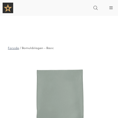
Hop
Me
til
indhold
Forside
/ Bomuldslagen – Basic