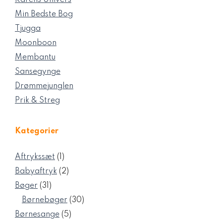
Karens Univers
Min Bedste Bog
Tjugga
Moonboon
Membantu
Sansegynge
Drømmejunglen
Prik & Streg
Kategorier
1
Aftrykssæt
1
vare
2
Babyaftryk
2
varer
31
Bøger
31
varer
30
Børnebøger
30
varer
5
Børnesange
5