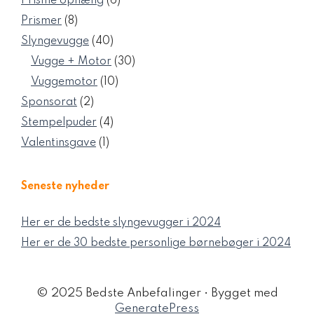
6
Prisme ophæng
6
varer
8
Prismer
8
varer
40
Slyngevugge
40
varer
30
Vugge + Motor
30
varer
10
Vuggemotor
10
varer
2
Sponsorat
2
varer
4
Stempelpuder
4
varer
1
Valentinsgave
1
vare
Seneste nyheder
Her er de bedste slyngevugger i 2024
Her er de 30 bedste personlige børnebøger i 2024
© 2025 Bedste Anbefalinger
• Bygget med
GeneratePress