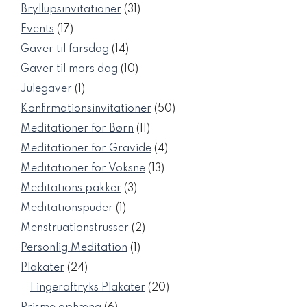
varer
31
Bryllupsinvitationer
31
varer
17
Events
17
varer
14
Gaver til farsdag
14
varer
10
Gaver til mors dag
10
varer
1
Julegaver
1
vare
50
Konfirmationsinvitationer
50
varer
11
Meditationer for Børn
11
varer
4
Meditationer for Gravide
4
varer
13
Meditationer for Voksne
13
varer
3
Meditations pakker
3
varer
1
Meditationspuder
1
vare
2
Menstruationstrusser
2
varer
1
Personlig Meditation
1
vare
24
Plakater
24
varer
20
Fingeraftryks Plakater
20
varer