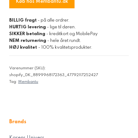
Køb hos Membantu.dk
BILLIG fragt
- på alle ordrer.
HURTIG levering
- lige til døren.
SIKKER betaling
- kreditkort og MobilePay
NEM returnering
- hele året rundt.
HØJ kvalitet
- 100% kvalitetsprodukter.
Varenummer (SKU):
shopify_DK_8899968172363_47792117252427
Tag:
Membantu
Brands