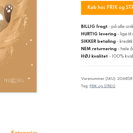
Køb hos PRIK og ST
BILLIG fragt
- på alle ord
HURTIG levering
- lige ti
SIKKER betaling
- kredit
NEM returnering
- hele å
HØJ kvalitet
- 100% kvali
Varenummer (SKU):
206858
Tag:
PRIK og STREG