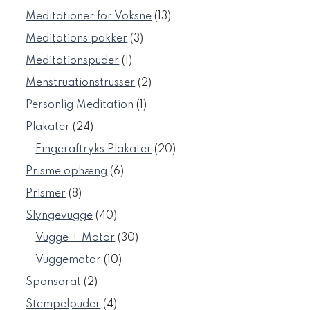
varer
13
Meditationer for Voksne
13
varer
3
Meditations pakker
3
varer
1
Meditationspuder
1
vare
2
Menstruationstrusser
2
varer
1
Personlig Meditation
1
vare
24
Plakater
24
varer
20
Fingeraftryks Plakater
20
varer
6
Prisme ophæng
6
varer
8
Prismer
8
varer
40
Slyngevugge
40
varer
30
Vugge + Motor
30
varer
10
Vuggemotor
10
varer
2
Sponsorat
2
varer
4
Stempelpuder
4