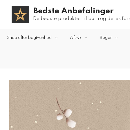
Hop
Bedste Anbefalinger
til
indhold
De bedste produkter til børn og deres fo
Shop efter begivenhed
Aftryk
Bøger