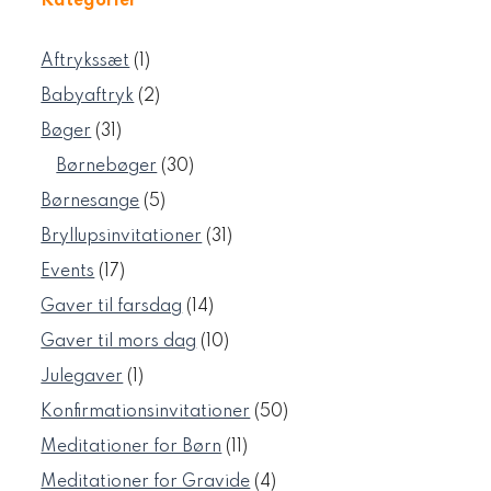
Kategorier
1
Aftrykssæt
1
vare
2
Babyaftryk
2
varer
31
Bøger
31
varer
30
Børnebøger
30
varer
5
Børnesange
5
varer
31
Bryllupsinvitationer
31
varer
17
Events
17
varer
14
Gaver til farsdag
14
varer
10
Gaver til mors dag
10
varer
1
Julegaver
1
vare
50
Konfirmationsinvitationer
50
varer
11
Meditationer for Børn
11
varer
4
Meditationer for Gravide
4