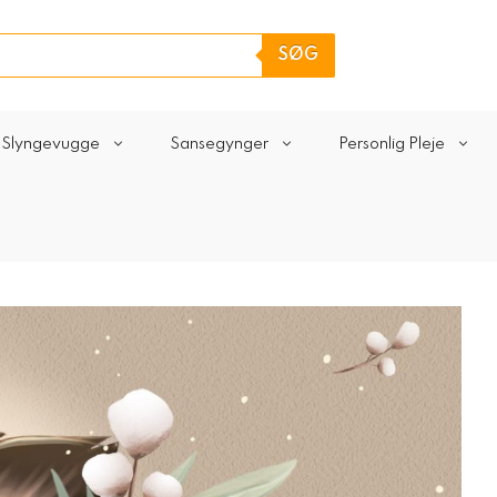
SØG
Slyngevugge
Sansegynger
Personlig Pleje