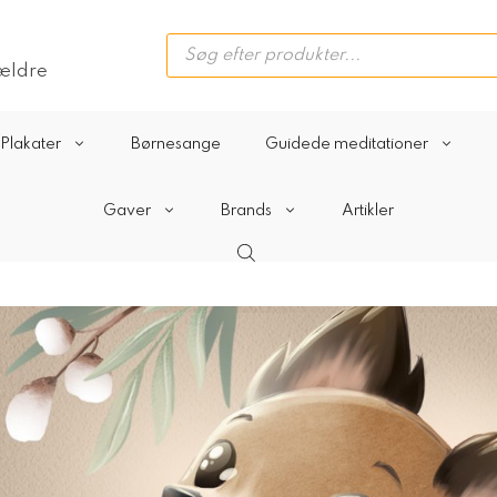
Products
search
rældre
Plakater
Børnesange
Guidede meditationer
Gaver
Brands
Artikler