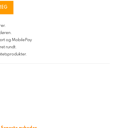
REG
rer.
l døren.
kort og MobilePay
ret rundt.
tetsprodukter.