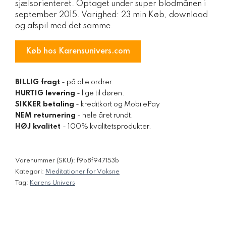
sjælsorienteret. Optaget under super blodmånen i
var:
er:
september 2015. Varighed: 23 min Køb, download
69,00 kr..
49,00 kr..
og afspil med det samme.
Køb hos Karensunivers.com
BILLIG fragt
- på alle ordrer.
HURTIG levering
- lige til døren.
SIKKER betaling
- kreditkort og MobilePay
NEM returnering
- hele året rundt.
HØJ kvalitet
- 100% kvalitetsprodukter.
Varenummer (SKU):
f9b8f947153b
Kategori:
Meditationer for Voksne
Tag:
Karens Univers