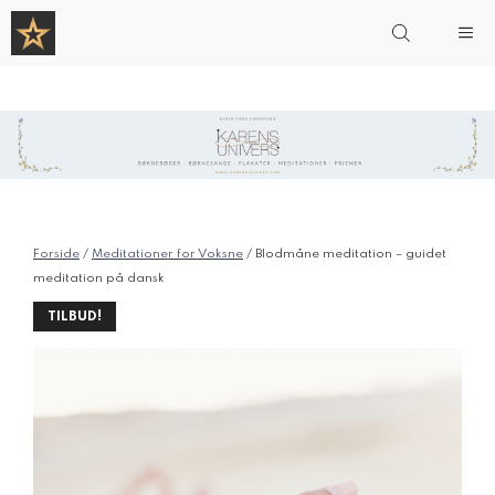
Hop
Me
til
indhold
Forside
/
Meditationer for Voksne
/ Blodmåne meditation – guidet
meditation på dansk
TILBUD!