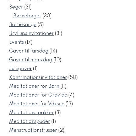
varer
31
Bøger
31
varer
30
Børnebøger
30
varer
5
Børnesange
5
varer
31
Bryllupsinvitationer
31
varer
17
Events
17
varer
14
Gaver til farsdag
14
varer
10
Gaver til mors dag
10
varer
1
Julegaver
1
vare
50
Konfirmationsinvitationer
50
varer
11
Meditationer for Børn
11
varer
4
Meditationer for Gravide
4
varer
13
Meditationer for Voksne
13
varer
3
Meditations pakker
3
varer
1
Meditationspuder
1
vare
2
Menstruationstrusser
2