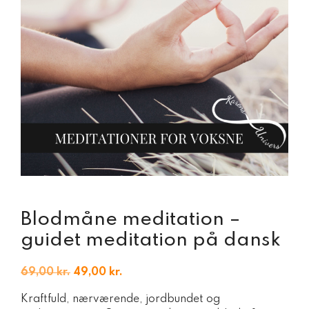
Blodmåne meditation –
guidet meditation på dansk
Den
Den
69,00
kr.
49,00
kr.
oprindelige
aktuelle
Kraftfuld, nærværende, jordbundet og
pris
pris