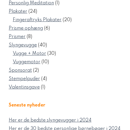
varer
1
Personlig Meditation
1
vare
24
Plakater
24
varer
20
Fingeraftryks Plakater
20
varer
6
Prisme ophæng
6
varer
8
Prismer
8
varer
40
Slyngevugge
40
varer
30
Vugge + Motor
30
varer
10
Vuggemotor
10
varer
2
Sponsorat
2
varer
4
Stempelpuder
4
varer
1
Valentinsgave
1
vare
Seneste nyheder
Her er de bedste slyngevugger i 2024
Her er de 30 bedste personlige børnebøger i 2024