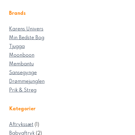
Brands
Karens Univers
Min Bedste Bog
Tjugga
Moonboon
Membantu
Sansegynge
Drømmejunglen
Prik & Streg
Kategorier
1
Aftrykssæt
1
vare
2
Babyaftryk
2