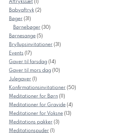
1
Aftrykssæt
1
vare
2
Babyaftryk
2
varer
31
Bøger
31
varer
30
Børnebøger
30
varer
5
Børnesange
5
varer
31
Bryllupsinvitationer
31
varer
17
Events
17
varer
14
Gaver til farsdag
14
varer
10
Gaver til mors dag
10
varer
1
Julegaver
1
vare
50
Konfirmationsinvitationer
50
varer
11
Meditationer for Børn
11
varer
4
Meditationer for Gravide
4
varer
13
Meditationer for Voksne
13
varer
3
Meditations pakker
3
varer
1
Meditationspuder
1