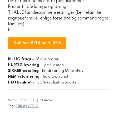
bytte rundt og indsætte plastiklommer
Passer til både pige og dreng
Til ALLE familiesammensætninger (kernefamilie,
regnbuefamilie, enlige forældre og sammenbragte
familier)
F
Køb hos PRIK og STREG
BILLIG fragt
- på alle ordrer.
HURTIG levering
- lige til døren.
SIKKER betaling
- kreditkort og MobilePay
NEM returnering
- hele året rundt.
HØJ kvalitet
- 100% kvalitetsprodukter.
Varenummer (SKU):
204757
Tag:
PRIK og STREG