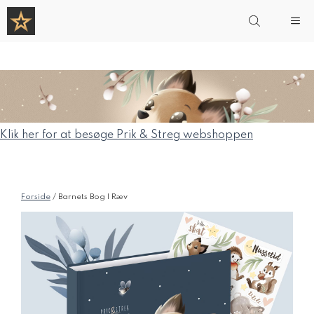
Hop
Me
til
indhold
Klik her for at besøge Prik & Streg webshoppen
Forside
/ Barnets Bog | Ræv