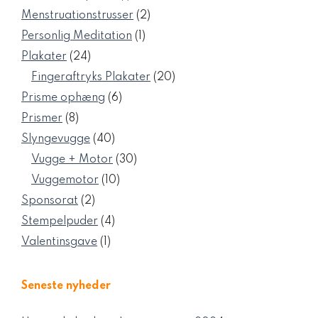
vare
2
Menstruationstrusser
2
varer
1
Personlig Meditation
1
vare
24
Plakater
24
varer
20
Fingeraftryks Plakater
20
varer
6
Prisme ophæng
6
varer
8
Prismer
8
varer
40
Slyngevugge
40
varer
30
Vugge + Motor
30
varer
10
Vuggemotor
10
varer
2
Sponsorat
2
varer
4
Stempelpuder
4
varer
1
Valentinsgave
1
vare
Seneste nyheder