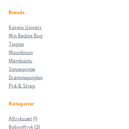
Brands
Karens Univers
Min Bedste Bog
Tjugga
Moonboon
Membantu
Sansegynge
Drømmejunglen
Prik & Streg
Kategorier
1
Aftrykssæt
1
vare
2
Babyaftryk
2