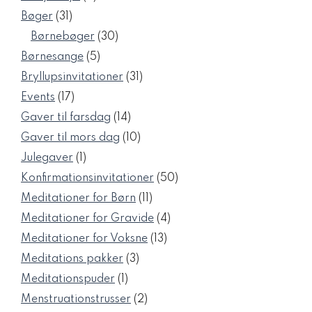
varer
31
Bøger
31
varer
30
Børnebøger
30
varer
5
Børnesange
5
varer
31
Bryllupsinvitationer
31
varer
17
Events
17
varer
14
Gaver til farsdag
14
varer
10
Gaver til mors dag
10
varer
1
Julegaver
1
vare
50
Konfirmationsinvitationer
50
varer
11
Meditationer for Børn
11
varer
4
Meditationer for Gravide
4
varer
13
Meditationer for Voksne
13
varer
3
Meditations pakker
3
varer
1
Meditationspuder
1
vare
2
Menstruationstrusser
2