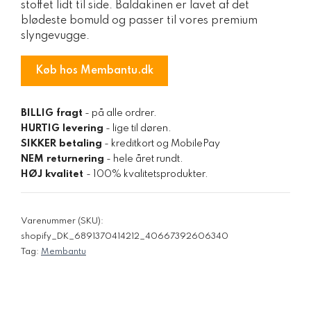
stoffet lidt til side. Baldakinen er lavet af det
blødeste bomuld og passer til vores premium
slyngevugge.
Køb hos Membantu.dk
BILLIG fragt
- på alle ordrer.
HURTIG levering
- lige til døren.
SIKKER betaling
- kreditkort og MobilePay
NEM returnering
- hele året rundt.
HØJ kvalitet
- 100% kvalitetsprodukter.
Varenummer (SKU):
shopify_DK_6891370414212_40667392606340
Tag:
Membantu