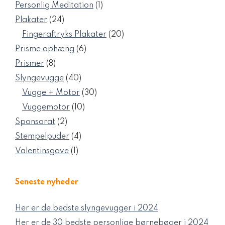
varer
1
Personlig Meditation
1
vare
24
Plakater
24
varer
20
Fingeraftryks Plakater
20
varer
6
Prisme ophæng
6
varer
8
Prismer
8
varer
40
Slyngevugge
40
varer
30
Vugge + Motor
30
varer
10
Vuggemotor
10
varer
2
Sponsorat
2
varer
4
Stempelpuder
4
varer
1
Valentinsgave
1
vare
Seneste nyheder
Her er de bedste slyngevugger i 2024
Her er de 30 bedste personlige børnebøger i 2024