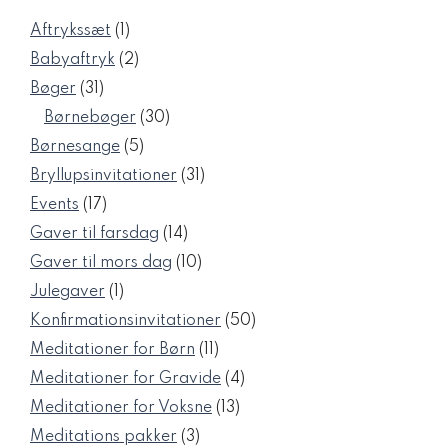
1
Aftrykssæt
1
vare
2
Babyaftryk
2
varer
31
Bøger
31
varer
30
Børnebøger
30
varer
5
Børnesange
5
varer
31
Bryllupsinvitationer
31
varer
17
Events
17
varer
14
Gaver til farsdag
14
varer
10
Gaver til mors dag
10
varer
1
Julegaver
1
vare
50
Konfirmationsinvitationer
50
varer
11
Meditationer for Børn
11
varer
4
Meditationer for Gravide
4
varer
13
Meditationer for Voksne
13
varer
3
Meditations pakker
3