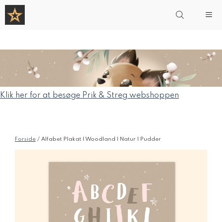
Hop
Me
til
indhold
Klik her for at besøge Prik & Streg webshoppen
Forside
/ Alfabet Plakat | Woodland | Natur | Pudder