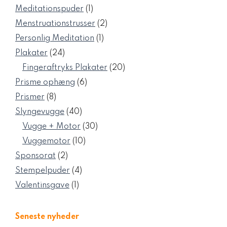
varer
1
Meditationspuder
1
vare
2
Menstruationstrusser
2
varer
1
Personlig Meditation
1
vare
24
Plakater
24
varer
20
Fingeraftryks Plakater
20
varer
6
Prisme ophæng
6
varer
8
Prismer
8
varer
40
Slyngevugge
40
varer
30
Vugge + Motor
30
varer
10
Vuggemotor
10
varer
2
Sponsorat
2
varer
4
Stempelpuder
4
varer
1
Valentinsgave
1
vare
Seneste nyheder