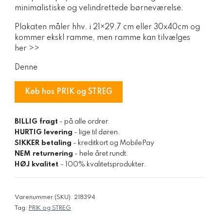
minimalistiske og velindrettede børneværelse.
Plakaten måler hhv. i 21×29,7 cm eller 30x40cm og
kommer ekskl ramme, men ramme kan tilvælges
her >>
Denne
Køb hos PRIK og STREG
BILLIG fragt
- på alle ordrer.
HURTIG levering
- lige til døren.
SIKKER betaling
- kreditkort og MobilePay
NEM returnering
- hele året rundt.
HØJ kvalitet
- 100% kvalitetsprodukter.
Varenummer (SKU):
218394
Tag:
PRIK og STREG