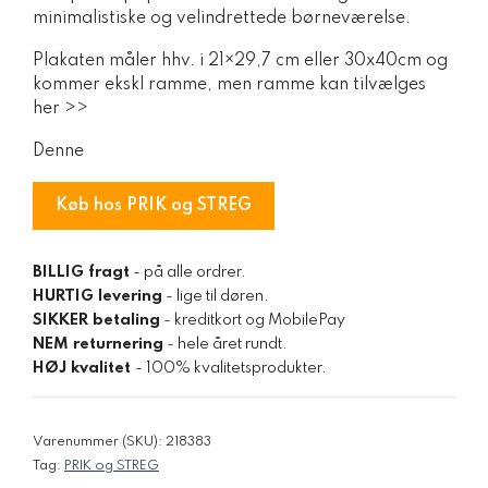
minimalistiske og velindrettede børneværelse.
Plakaten måler hhv. i 21×29,7 cm eller 30x40cm og
kommer ekskl ramme, men ramme kan tilvælges
her >>
Denne
Køb hos PRIK og STREG
BILLIG fragt
- på alle ordrer.
HURTIG levering
- lige til døren.
SIKKER betaling
- kreditkort og MobilePay
NEM returnering
- hele året rundt.
HØJ kvalitet
- 100% kvalitetsprodukter.
Varenummer (SKU):
218383
Tag:
PRIK og STREG