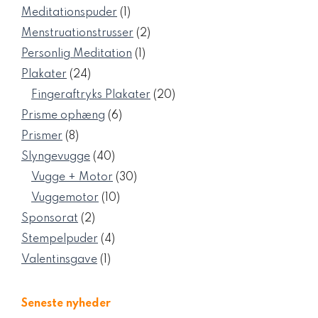
varer
1
Meditationspuder
1
vare
2
Menstruationstrusser
2
varer
1
Personlig Meditation
1
vare
24
Plakater
24
varer
20
Fingeraftryks Plakater
20
varer
6
Prisme ophæng
6
varer
8
Prismer
8
varer
40
Slyngevugge
40
varer
30
Vugge + Motor
30
varer
10
Vuggemotor
10
varer
2
Sponsorat
2
varer
4
Stempelpuder
4
varer
1
Valentinsgave
1
vare
Seneste nyheder