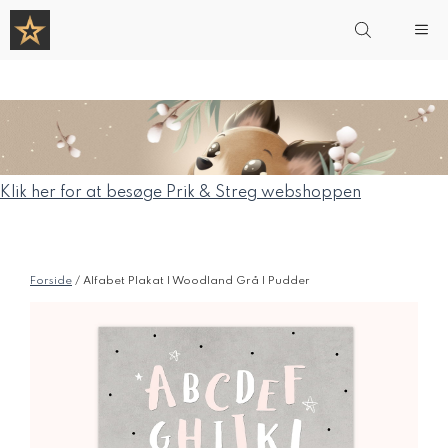
Hop
Me
til
indhold
Klik her for at besøge Prik & Streg webshoppen
Forside
/ Alfabet Plakat | Woodland Grå | Pudder