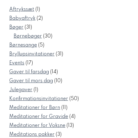
1
Aftrykssæt
1
vare
2
Babyaftryk
2
varer
31
Bøger
31
varer
30
Børnebøger
30
varer
5
Børnesange
5
varer
31
Bryllupsinvitationer
31
varer
17
Events
17
varer
14
Gaver til farsdag
14
varer
10
Gaver til mors dag
10
varer
1
Julegaver
1
vare
50
Konfirmationsinvitationer
50
varer
11
Meditationer for Børn
11
varer
4
Meditationer for Gravide
4
varer
13
Meditationer for Voksne
13
varer
3
Meditations pakker
3