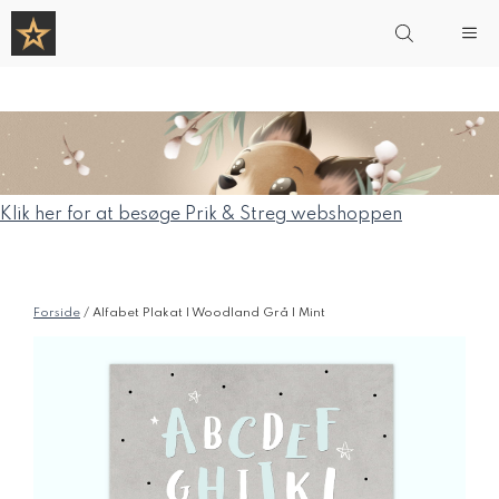
Hop
Me
til
indhold
Klik her for at besøge Prik & Streg webshoppen
Forside
/ Alfabet Plakat | Woodland Grå | Mint