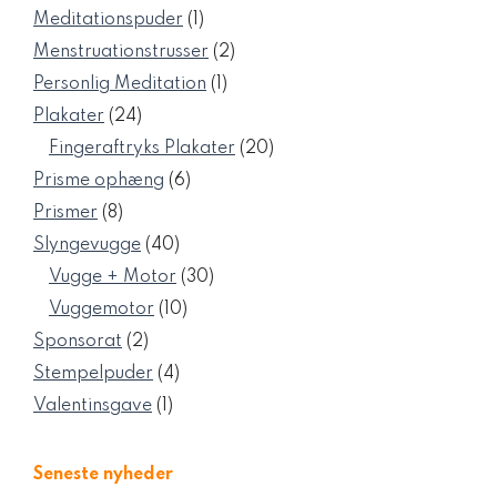
varer
1
Meditationspuder
1
vare
2
Menstruationstrusser
2
varer
1
Personlig Meditation
1
vare
24
Plakater
24
varer
20
Fingeraftryks Plakater
20
varer
6
Prisme ophæng
6
varer
8
Prismer
8
varer
40
Slyngevugge
40
varer
30
Vugge + Motor
30
varer
10
Vuggemotor
10
varer
2
Sponsorat
2
varer
4
Stempelpuder
4
varer
1
Valentinsgave
1
vare
Seneste nyheder