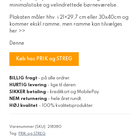
minimalistiske og velindrettede børneværelse.
Plakaten måler hhv. i 21×29,7 cm eller 30x40cm og
kommer ekskl ramme, men ramme kan tilvælges
her >>
Denne
Køb hos PRIK og STREG
BILLIG fragt
- på alle ordrer.
HURTIG levering
- lige til døren.
SIKKER betaling
- kreditkort og MobilePay
NEM returnering
- hele året rundt.
HØJ kvalitet
- 100% kvalitetsprodukter.
Varenummer (SKU):
218380
Tag:
PRIK og STREG