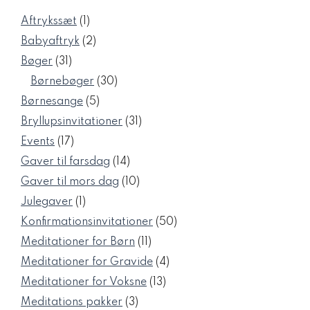
1
Aftrykssæt
1
vare
2
Babyaftryk
2
varer
31
Bøger
31
varer
30
Børnebøger
30
varer
5
Børnesange
5
varer
31
Bryllupsinvitationer
31
varer
17
Events
17
varer
14
Gaver til farsdag
14
varer
10
Gaver til mors dag
10
varer
1
Julegaver
1
vare
50
Konfirmationsinvitationer
50
varer
11
Meditationer for Børn
11
varer
4
Meditationer for Gravide
4
varer
13
Meditationer for Voksne
13
varer
3
Meditations pakker
3