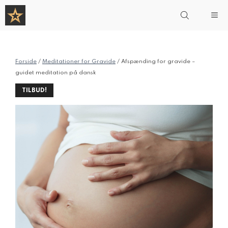
Hop
Me
til
indhold
Forside
/
Meditationer for Gravide
/ Afspænding for gravide –
guidet meditation på dansk
TILBUD!