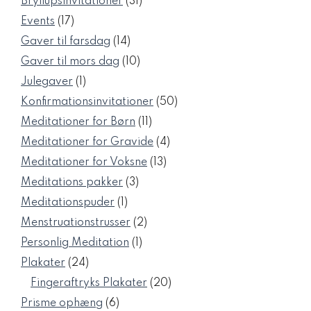
31
Bryllupsinvitationer
31
varer
17
Events
17
varer
14
Gaver til farsdag
14
varer
10
Gaver til mors dag
10
varer
1
Julegaver
1
vare
50
Konfirmationsinvitationer
50
varer
11
Meditationer for Børn
11
varer
4
Meditationer for Gravide
4
varer
13
Meditationer for Voksne
13
varer
3
Meditations pakker
3
varer
1
Meditationspuder
1
vare
2
Menstruationstrusser
2
varer
1
Personlig Meditation
1
vare
24
Plakater
24
varer
20
Fingeraftryks Plakater
20
varer
6
Prisme ophæng
6