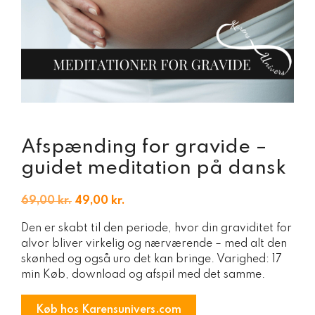
Afspænding for gravide –
guidet meditation på dansk
Den
Den
69,00
kr.
49,00
kr.
oprindelige
aktuelle
Den er skabt til den periode, hvor din graviditet for
pris
pris
alvor bliver virkelig og nærværende – med alt den
var:
er:
skønhed og også uro det kan bringe. Varighed: 17
69,00 kr..
49,00 kr..
min Køb, download og afspil med det samme.
Køb hos Karensunivers.com