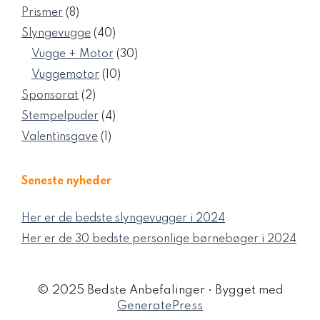
varer
8
Prismer
8
varer
40
Slyngevugge
40
varer
30
Vugge + Motor
30
varer
10
Vuggemotor
10
varer
2
Sponsorat
2
varer
4
Stempelpuder
4
varer
1
Valentinsgave
1
vare
Seneste nyheder
Her er de bedste slyngevugger i 2024
Her er de 30 bedste personlige børnebøger i 2024
© 2025 Bedste Anbefalinger
• Bygget med
GeneratePress