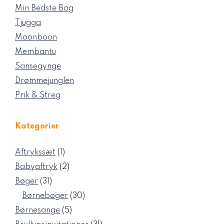
Min Bedste Bog
Tjugga
Moonboon
Membantu
Sansegynge
Drømmejunglen
Prik & Streg
Kategorier
1
Aftrykssæt
1
vare
2
Babyaftryk
2
varer
31
Bøger
31
varer
30
Børnebøger
30
varer
5
Børnesange
5
varer